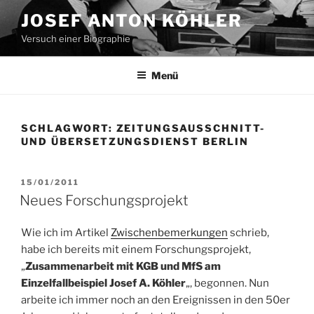
Zum
JOSEF ANTON KÖHLER
Inhalt
Versuch einer Biographie
springen
Menü
SCHLAGWORT:
ZEITUNGSAUSSCHNITT-
UND ÜBERSETZUNGSDIENST BERLIN
VERÖFFENTLICHT
15/01/2011
AM
Neues Forschungsprojekt
Wie ich im Artikel
Zwischenbemerkungen
schrieb,
habe ich bereits mit einem Forschungsprojekt,
„
Zusammenarbeit mit KGB und MfS am
Einzelfallbeispiel Josef A. Köhler
„, begonnen. Nun
arbeite ich immer noch an den Ereignissen in den 50er