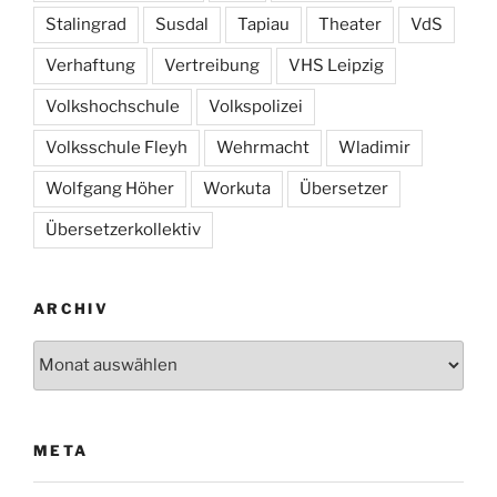
Stalingrad
Susdal
Tapiau
Theater
VdS
Verhaftung
Vertreibung
VHS Leipzig
Volkshochschule
Volkspolizei
Volksschule Fleyh
Wehrmacht
Wladimir
Wolfgang Höher
Workuta
Übersetzer
Übersetzerkollektiv
ARCHIV
Archiv
META