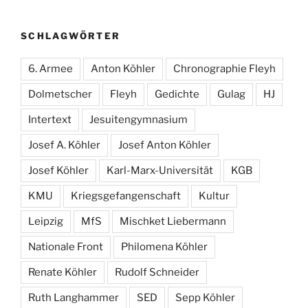
SCHLAGWÖRTER
6. Armee
Anton Köhler
Chronographie Fleyh
Dolmetscher
Fleyh
Gedichte
Gulag
HJ
Intertext
Jesuitengymnasium
Josef A. Köhler
Josef Anton Köhler
Josef Köhler
Karl-Marx-Universität
KGB
KMU
Kriegsgefangenschaft
Kultur
Leipzig
MfS
Mischket Liebermann
Nationale Front
Philomena Köhler
Renate Köhler
Rudolf Schneider
Ruth Langhammer
SED
Sepp Köhler