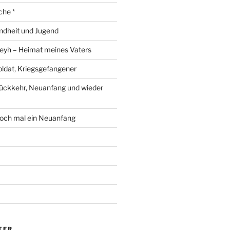
che *
ndheit und Jugend
eyh – Heimat meines Vaters
ldat, Kriegsgefangener
ückkehr, Neuanfang und wieder
och mal ein Neuanfang
TER