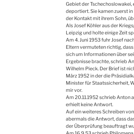
Gebiet der Tschechoslowakei, 
deportiert. Sie kamen zuerst i
der Kontakt mit ihrem Sohn, übe
Als Josef Köhler aus der Krieg
Leipzig und holte einige Zeit sp
Am 4. Juni 1953 fuhr Josef nach
Eltern vermuteten richtig, da
sich um Informationen über sei
Ergebnisse brachte, schrieb A
Wilhelm Pieck. Der Brief ist ni
März 1952 in der die Präsidialk
Minister für Staatssicherheit, W
mir vor.
Am 20.11.1952 schrieb Anton an
erhielt keine Antwort.
Auf ein weiteres Schreiben vo
abermals die Antwort, dass das
der Überprüfung beauftragt wu
Am 16.9.53 schrieb Philomena 