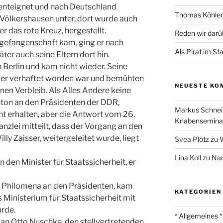
enteignet und nach Deutschland
Thomas Köhler 
n Völkershausen unter, dort wurde auch
r das rote Kreuz, hergestellt.
Reden wir darü
sgefangenschaft kam, ging er nach
Als Pirat im St
äter auch seine Eltern dort hin.
 Berlin und kam nicht wieder. Seine
ss er verhaftet worden war und bemühten
NEUESTE KO
nen Verbleib. Als Alles Andere keine
nton an den Präsidenten der DDR,
Markus Schnei
cht erhalten, aber die Antwort vom 26.
Knabenseminar
anzlei mitteilt, dass der Vorgang an den
illy Zaisser, weitergeleitet wurde, liegt
Svea Plötz
zu
W
Lina Koll
zu
Nam
 den Minister für Staatssicherheit, er
n Philomena an den Präsidenten, kam
KATEGORIEN
 Ministerium für Staatssicherheit mit
rde.
* Allgemeines *
an Otto Nuschke, den stellvertretenden