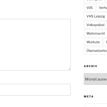
VdS
Verh
VHS Leipzig
Volkspolizei
Wehrmacht
Workuta
Übersetzerkol
ARCHIV
Archiv
META