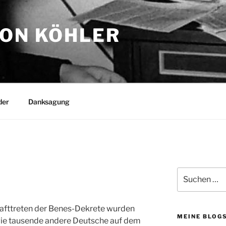
TON KÖHLER
der
Danksagung
Suchen
nach:
krafttreten der Benes-Dekrete wurden
MEINE BLOG
wie tausende andere Deutsche auf dem