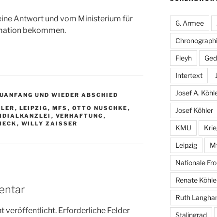
e eine Antwort und vom Ministerium für
6. Armee
ormation bekommen.
Chronographi
Fleyh
Ged
Intertext
Josef A. Köhl
NEUANFANG UND WIEDER ABSCHIED
HLER
,
LEIPZIG
,
MFS
,
OTTO NUSCHKE
,
Josef Köhler
IDIALKANZLEI
,
VERHAFTUNG
,
IECK
,
WILLY ZAISSER
KMU
Kri
Leipzig
M
Nationale Fro
Renate Köhle
entar
Ruth Langh
 veröffentlicht.
Erforderliche Felder
Stalingrad