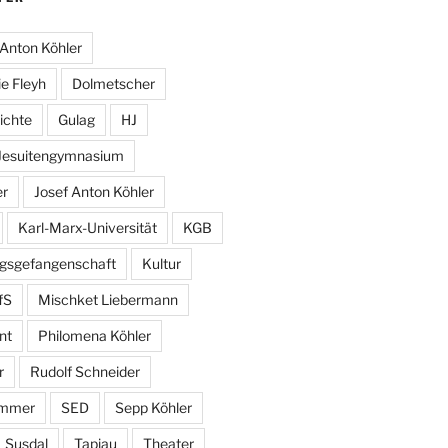
Anton Köhler
e Fleyh
Dolmetscher
ichte
Gulag
HJ
Jesuitengymnasium
er
Josef Anton Köhler
Karl-Marx-Universität
KGB
egsgefangenschaft
Kultur
fS
Mischket Liebermann
nt
Philomena Köhler
r
Rudolf Schneider
ammer
SED
Sepp Köhler
Susdal
Tapiau
Theater