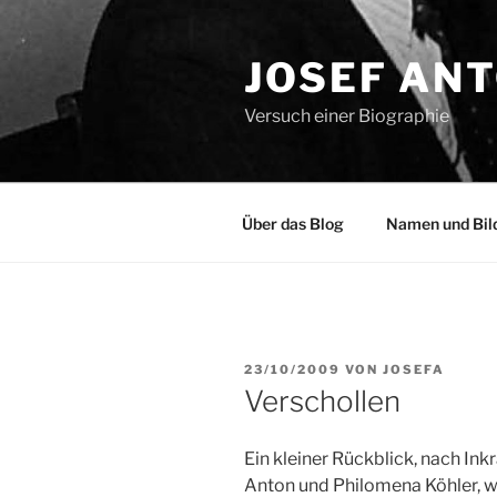
Zum
Inhalt
JOSEF AN
springen
Versuch einer Biographie
Über das Blog
Namen und Bil
VERÖFFENTLICHT
23/10/2009
VON
JOSEFA
AM
Verschollen
Ein kleiner Rückblick, nach In
Anton und Philomena Köhler, 