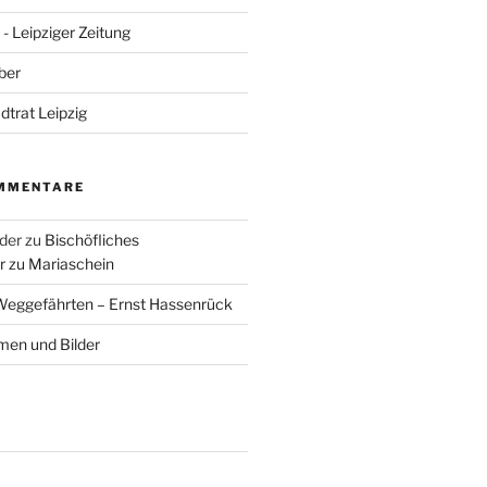
- Leipziger Zeitung
ber
adtrat Leipzig
MMENTARE
der
zu
Bischöfliches
 zu Mariaschein
eggefährten – Ernst Hassenrück
en und Bilder