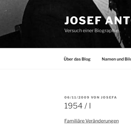
Zum
Inhalt
JOSEF AN
springen
Versuch einer Biographie
Über das Blog
Namen und Bil
VERÖFFENTLICHT
06/11/2009
VON
JOSEFA
AM
1954 / I
Familiäre Veränderungen