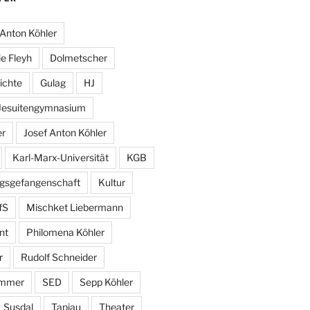
Anton Köhler
e Fleyh
Dolmetscher
ichte
Gulag
HJ
Jesuitengymnasium
er
Josef Anton Köhler
Karl-Marx-Universität
KGB
egsgefangenschaft
Kultur
fS
Mischket Liebermann
nt
Philomena Köhler
r
Rudolf Schneider
ammer
SED
Sepp Köhler
Susdal
Tapiau
Theater