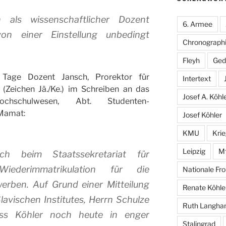
 als wissenschaftlicher Dozent
6. Armee
on einer Einstellung unbedingt
Chronographi
Fleyh
Ged
 Tage Dozent Jansch, Prorektor für
Intertext
 (Zeichen Jä./Ke.) im Schreiben an das
Josef A. Köhl
ochschulwesen, Abt. Studenten-
 Mamat:
Josef Köhler
KMU
Kri
Leipzig
M
ch beim Staatssekretariat für
ederimmatrikulation für die
Nationale Fro
werben. Auf Grund einer Mitteilung
Renate Köhle
avischen Institutes, Herrn Schulze
Ruth Langh
ass Köhler noch heute in enger
Stalingrad