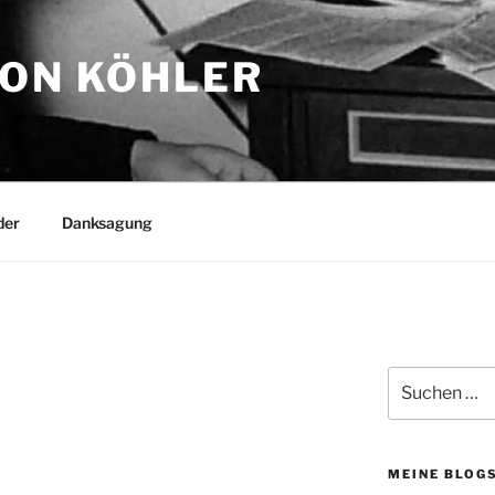
TON KÖHLER
der
Danksagung
Suchen
nach:
MEINE BLOG