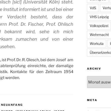
isch [sic!] (Universität Köln) steht.
VdS
Verh
 Institut informiert ist und bei einer
der Verdacht besteht, dass der
VHS Leipzig
n Prof. Dr. Fischer, Prof. Ohlisch
Volkspolizei
nd bekannt wird, sehe ich mich
Wehrmacht
merksam zumachen und von einer
Workuta
usehen.
Übersetzerkol
 ist Prof. Dr. R. Olesch, bei dem Josef am
gabtenprüfung einreichte, der damalige
ARCHIV
vistik. Kontakte für den Zeitraum 1954
igt werden.
Archiv
META
N NEUANFANG