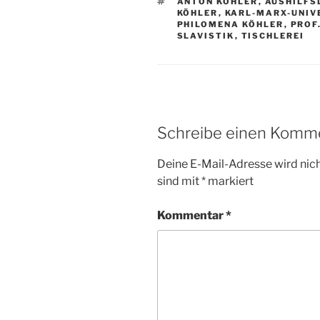
SCHLAGWÖRTER
ANTON KÖHLER
,
AUSHILFS
KÖHLER
,
KARL-MARX-UNIV
PHILOMENA KÖHLER
,
PROF
SLAVISTIK
,
TISCHLEREI
Schreibe einen Komm
Deine E-Mail-Adresse wird nicht
sind mit
*
markiert
Kommentar
*