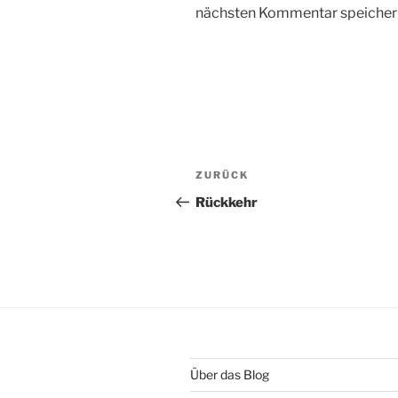
nächsten Kommentar speicher
Beitragsnavigation
Vorheriger
ZURÜCK
Beitrag
Rückkehr
Über das Blog