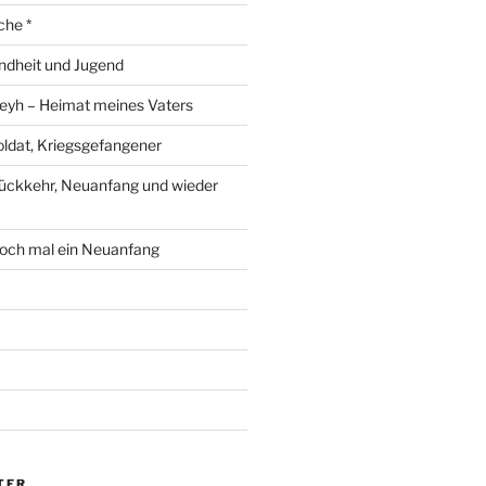
che *
ndheit und Jugend
eyh – Heimat meines Vaters
ldat, Kriegsgefangener
ückkehr, Neuanfang und wieder
och mal ein Neuanfang
TER