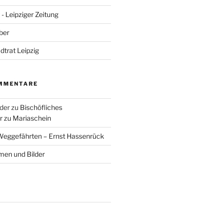
- Leipziger Zeitung
ber
adtrat Leipzig
MMENTARE
der
zu
Bischöfliches
 zu Mariaschein
eggefährten – Ernst Hassenrück
en und Bilder