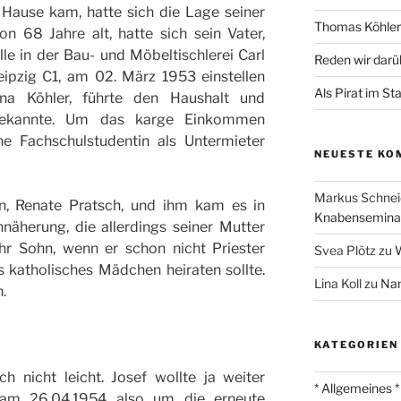
 Hause kam, hatte sich die Lage seiner
Thomas Köhler 
n 68 Jahre alt, hatte sich sein Vater,
lle in der Bau- und Möbeltischlerei Carl
Reden wir darü
eipzig C1, am 02. März 1953 einstellen
Als Pirat im St
ena Köhler, führte den Haushalt und
 Bekannte. Um das karge Einkommen
e Fachschulstudentin als Untermieter
NEUESTE KO
Markus Schnei
in, Renate Pratsch, und ihm kam es in
Knabenseminar
nnäherung, die allerdings seiner Mutter
hr Sohn, wenn er schon nicht Priester
Svea Plötz
zu
W
 katholisches Mädchen heiraten sollte.
Lina Koll
zu
Nam
.
KATEGORIEN
ch nicht leicht. Josef wollte ja weiter
* Allgemeines *
 am 26.04.1954 also um die erneute