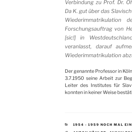
Verbindung zu Prof. Dr. Ohl
Da K. gut über das Slavische
Wiederimmatrikulation 
Forschungsauftrag von Herr
[sic!] in Westdeutschla
veranlasst, darauf auf
Wiederimmatrikulation abz
Der genannte Professor in Köln,
3.7.1950 seine Arbeit zur Be
Leiter des Institutes für Sla
konnten in keiner Weise bestät
KATEGORIEN
1954 - 1959 NOCH MAL EI