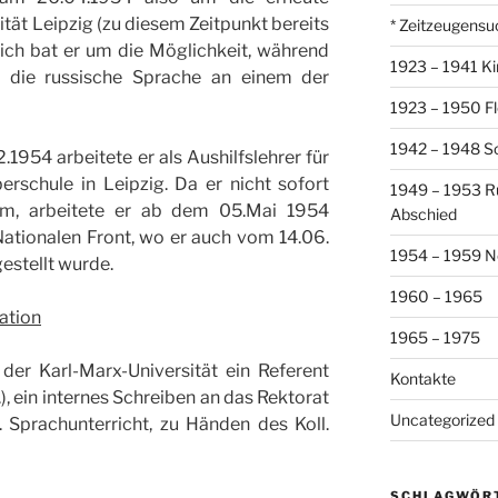
ität Leipzig (zu diesem Zeitpunkt bereits
* Zeitzeugensu
lich bat er um die Möglichkeit, während
1923 – 1941 Ki
r die russische Sprache an einem der
1923 – 1950 Fl
1942 – 1948 So
954 arbeitete er als Aushilfslehrer für
rschule in Leipzig. Da er nicht sofort
1949 – 1953 R
am, arbeitete er ab dem 05.Mai 1954
Abschied
Nationalen Front, wo er auch vom 14.06.
1954 – 1959 N
gestellt wurde.
1960 – 1965
ation
1965 – 1975
der Karl-Marx-Universität ein Referent
Kontakte
), ein internes Schreiben an das Rektorat
Uncategorized
. Sprachunterricht, zu Händen des Koll.
SCHLAGWÖR