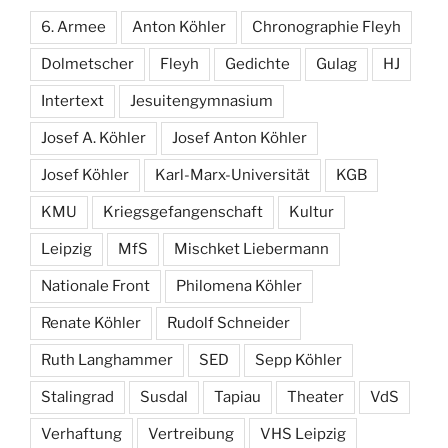
6. Armee
Anton Köhler
Chronographie Fleyh
Dolmetscher
Fleyh
Gedichte
Gulag
HJ
Intertext
Jesuitengymnasium
Josef A. Köhler
Josef Anton Köhler
Josef Köhler
Karl-Marx-Universität
KGB
KMU
Kriegsgefangenschaft
Kultur
Leipzig
MfS
Mischket Liebermann
Nationale Front
Philomena Köhler
Renate Köhler
Rudolf Schneider
Ruth Langhammer
SED
Sepp Köhler
Stalingrad
Susdal
Tapiau
Theater
VdS
Verhaftung
Vertreibung
VHS Leipzig