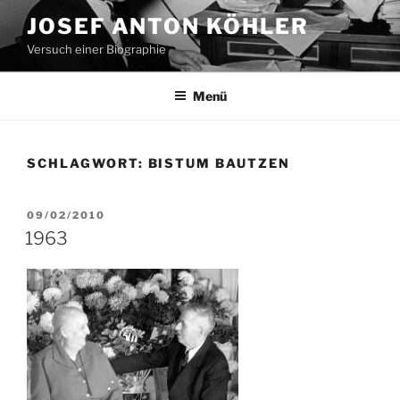
Zum
JOSEF ANTON KÖHLER
Inhalt
Versuch einer Biographie
springen
Menü
SCHLAGWORT:
BISTUM BAUTZEN
VERÖFFENTLICHT
09/02/2010
AM
1963