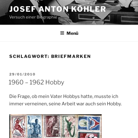
Zum
JOSEF ANTON KÖHLER
Inhalt
Versuch einer Biographie
springen
Menü
SCHLAGWORT:
BRIEFMARKEN
VERÖFFENTLICHT
29/01/2010
AM
1960 – 1962 Hobby
Die Frage, ob mein Vater Hobbys hatte, musste ich
immer verneinen, seine Arbeit war auch sein Hobby.