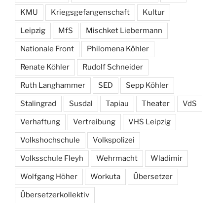
KMU
Kriegsgefangenschaft
Kultur
Leipzig
MfS
Mischket Liebermann
Nationale Front
Philomena Köhler
Renate Köhler
Rudolf Schneider
Ruth Langhammer
SED
Sepp Köhler
Stalingrad
Susdal
Tapiau
Theater
VdS
Verhaftung
Vertreibung
VHS Leipzig
Volkshochschule
Volkspolizei
Volksschule Fleyh
Wehrmacht
Wladimir
Wolfgang Höher
Workuta
Übersetzer
Übersetzerkollektiv