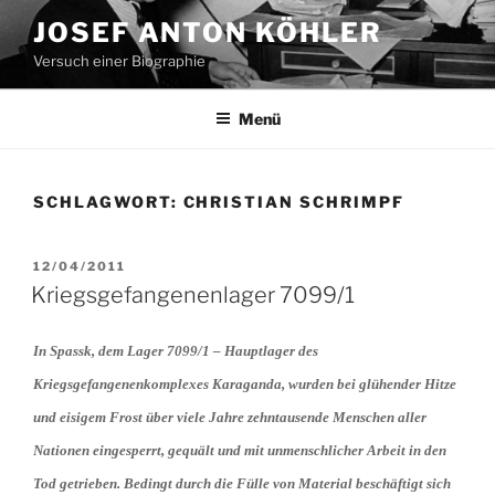
Zum
JOSEF ANTON KÖHLER
Inhalt
Versuch einer Biographie
springen
Menü
SCHLAGWORT:
CHRISTIAN SCHRIMPF
VERÖFFENTLICHT
12/04/2011
AM
Kriegsgefangenenlager 7099/1
In Spassk, dem Lager 7099/1 – Hauptlager des
Kriegsgefangenenkomplexes Karaganda, wurden bei glühender Hitze
und eisigem Frost über viele Jahre zehntausende Menschen aller
Nationen eingesperrt, gequält und mit unmenschlicher Arbeit in den
Tod getrieben. Bedingt durch die Fülle von Material beschäftigt sich