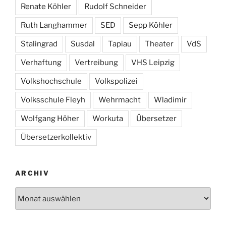
Renate Köhler
Rudolf Schneider
Ruth Langhammer
SED
Sepp Köhler
Stalingrad
Susdal
Tapiau
Theater
VdS
Verhaftung
Vertreibung
VHS Leipzig
Volkshochschule
Volkspolizei
Volksschule Fleyh
Wehrmacht
Wladimir
Wolfgang Höher
Workuta
Übersetzer
Übersetzerkollektiv
ARCHIV
Archiv