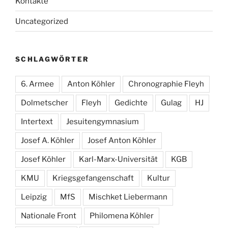
Kontakte
Uncategorized
SCHLAGWÖRTER
6. Armee
Anton Köhler
Chronographie Fleyh
Dolmetscher
Fleyh
Gedichte
Gulag
HJ
Intertext
Jesuitengymnasium
Josef A. Köhler
Josef Anton Köhler
Josef Köhler
Karl-Marx-Universität
KGB
KMU
Kriegsgefangenschaft
Kultur
Leipzig
MfS
Mischket Liebermann
Nationale Front
Philomena Köhler