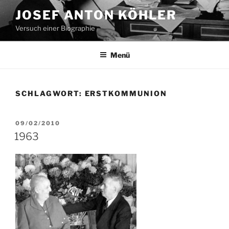
Zum
JOSEF ANTON KÖHLER
Inhalt
Versuch einer Biographie
springen
Menü
SCHLAGWORT:
ERSTKOMMUNION
VERÖFFENTLICHT
09/02/2010
AM
1963