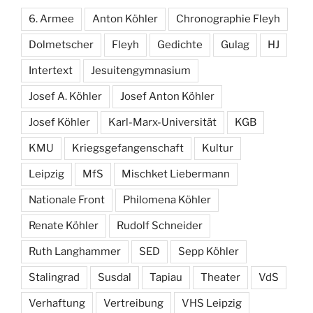
6. Armee
Anton Köhler
Chronographie Fleyh
Dolmetscher
Fleyh
Gedichte
Gulag
HJ
Intertext
Jesuitengymnasium
Josef A. Köhler
Josef Anton Köhler
Josef Köhler
Karl-Marx-Universität
KGB
KMU
Kriegsgefangenschaft
Kultur
Leipzig
MfS
Mischket Liebermann
Nationale Front
Philomena Köhler
Renate Köhler
Rudolf Schneider
Ruth Langhammer
SED
Sepp Köhler
Stalingrad
Susdal
Tapiau
Theater
VdS
Verhaftung
Vertreibung
VHS Leipzig