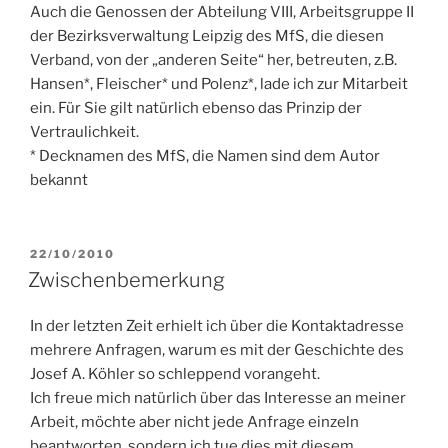
Auch die Genossen der Abteilung VIII, Arbeitsgruppe II
der Bezirksverwaltung Leipzig des MfS, die diesen
Verband, von der „anderen Seite“ her, betreuten, z.B.
Hansen*, Fleischer* und Polenz*, lade ich zur Mitarbeit
ein. Für Sie gilt natürlich ebenso das Prinzip der
Vertraulichkeit.
* Decknamen des MfS, die Namen sind dem Autor
bekannt
VERÖFFENTLICHT
22/10/2010
AM
Zwischenbemerkung
In der letzten Zeit erhielt ich über die Kontaktadresse
mehrere Anfragen, warum es mit der Geschichte des
Josef A. Köhler so schleppend vorangeht.
Ich freue mich natürlich über das Interesse an meiner
Arbeit, möchte aber nicht jede Anfrage einzeln
beantworten, sondern ich tue dies mit diesem