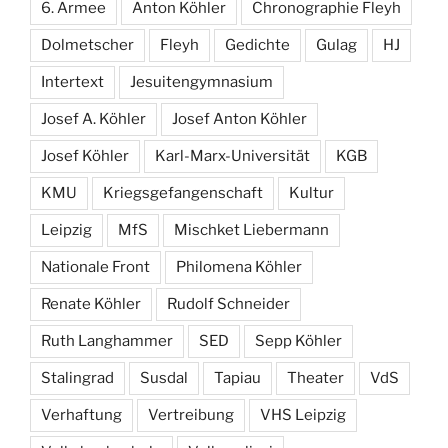
6. Armee
Anton Köhler
Chronographie Fleyh
Dolmetscher
Fleyh
Gedichte
Gulag
HJ
Intertext
Jesuitengymnasium
Josef A. Köhler
Josef Anton Köhler
Josef Köhler
Karl-Marx-Universität
KGB
KMU
Kriegsgefangenschaft
Kultur
Leipzig
MfS
Mischket Liebermann
Nationale Front
Philomena Köhler
Renate Köhler
Rudolf Schneider
Ruth Langhammer
SED
Sepp Köhler
Stalingrad
Susdal
Tapiau
Theater
VdS
Verhaftung
Vertreibung
VHS Leipzig