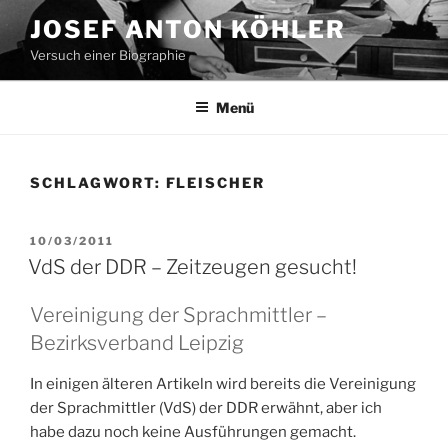
Zum
JOSEF ANTON KÖHLER
Inhalt
Versuch einer Biographie
springen
Menü
SCHLAGWORT:
FLEISCHER
VERÖFFENTLICHT
10/03/2011
AM
VdS der DDR – Zeitzeugen gesucht!
Vereinigung der Sprachmittler –
Bezirksverband Leipzig
In einigen älteren Artikeln wird bereits die Vereinigung
der Sprachmittler (VdS) der DDR erwähnt, aber ich
habe dazu noch keine Ausführungen gemacht.