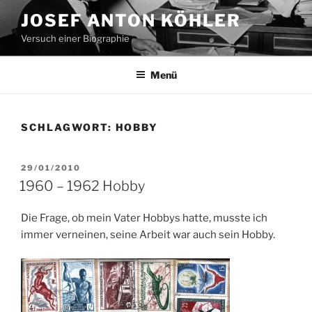
Zum
JOSEF ANTON KÖHLER
Inhalt
Versuch einer Biographie
springen
Menü
SCHLAGWORT:
HOBBY
VERÖFFENTLICHT
29/01/2010
AM
1960 – 1962 Hobby
Die Frage, ob mein Vater Hobbys hatte, musste ich
immer verneinen, seine Arbeit war auch sein Hobby.