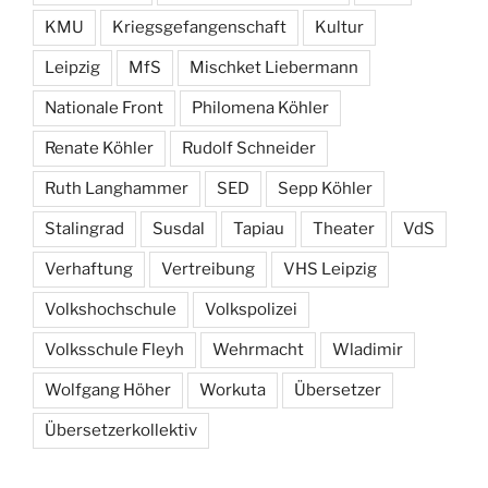
KMU
Kriegsgefangenschaft
Kultur
Leipzig
MfS
Mischket Liebermann
Nationale Front
Philomena Köhler
Renate Köhler
Rudolf Schneider
Ruth Langhammer
SED
Sepp Köhler
Stalingrad
Susdal
Tapiau
Theater
VdS
Verhaftung
Vertreibung
VHS Leipzig
Volkshochschule
Volkspolizei
Volksschule Fleyh
Wehrmacht
Wladimir
Wolfgang Höher
Workuta
Übersetzer
Übersetzerkollektiv