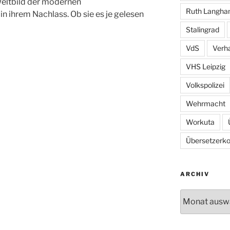
Weltbild der modernen
Ruth Langh
in ihrem Nachlass. Ob sie es je gelesen
Stalingrad
VdS
Verh
VHS Leipzig
Volkspolizei
Wehrmacht
Workuta
Übersetzerkol
ARCHIV
Archiv