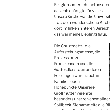
Religionsunterricht bei unsere
das entschädigte für vieles.
Unsere Kirche war die
Universi
trotzdem wunderschöne Kirche 
dort im linken hinteren Bereich
das war meine Lieblingsfigur.
Die Christmette, die
Auferstehungsmesse, die
Prozession zu
Fronleichnam und die
Gottesdienste an anderen
Feiertagen waren auch im
Familienleben
Höhepunkte. Unserere
Großmutter verehrte
besonders unseren ehemaligen
Spülbeck
. Sie sammelte alle Bi