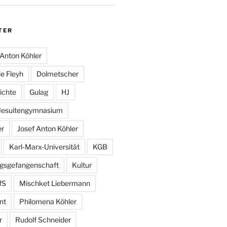
TER
Anton Köhler
e Fleyh
Dolmetscher
ichte
Gulag
HJ
Jesuitengymnasium
er
Josef Anton Köhler
Karl-Marx-Universität
KGB
egsgefangenschaft
Kultur
fS
Mischket Liebermann
nt
Philomena Köhler
r
Rudolf Schneider