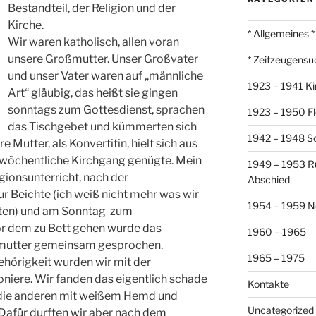
Bestandteil, der Religion und der
Kirche.
* Allgemeines *
Wir waren katholisch, allen voran
unsere Großmutter. Unser Großvater
* Zeitzeugensu
und unser Vater waren auf „männliche
1923 – 1941 Ki
Art“ gläubig, das heißt sie gingen
sonntags zum Gottesdienst, sprachen
1923 – 1950 Fl
das Tischgebet und kümmerten sich
1942 – 1948 So
 Mutter, als Konvertitin, hielt sich aus
 wöchentliche Kirchgang genügte. Mein
1949 – 1953 R
gionsunterricht, nach der
Abschied
 Beichte (ich weiß nicht mehr was wir
1954 – 1959 N
tten) und am Sonntag zum
or dem zu Bett gehen wurde das
1960 – 1965
mutter gemeinsam gesprochen.
1965 – 1975
hörigkeit wurden wir mit der
niere. Wir fanden das eigentlich schade
Kontakte
n die anderen mit weißem Hemd und
Uncategorized
 Dafür durften wir aber nach dem