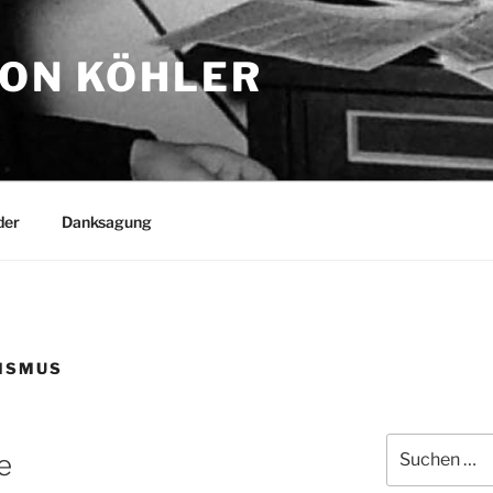
TON KÖHLER
der
Danksagung
ISMUS
Suchen
e
nach: