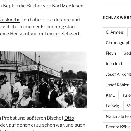
m Kaplan die Bücher von Karl May lesen,
SCHLAGWÖR
tätskirche
. Ich habe diese düstere und
geliebt. In meiner Erinnerung stand
6. Armee
 eine Heiligenfigur mit einem Schwert,
Chronographi
Fleyh
Ged
Intertext
Josef A. Köhl
Josef Köhler
KMU
Kri
Leipzig
M
Nationale Fro
 Probst und späteren Bischof
Otto
lder, auf denen er zu sehen war, und auch
Renate Köhle