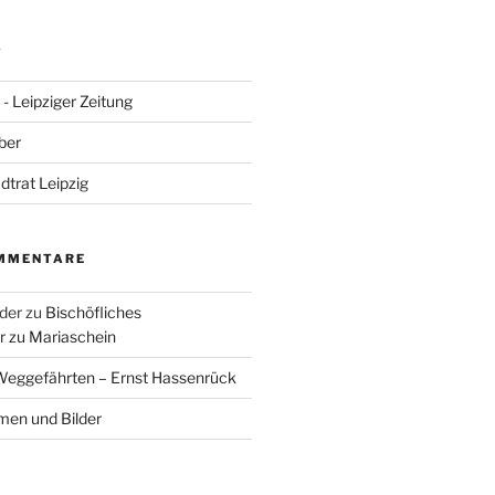
S
- Leipziger Zeitung
ber
adtrat Leipzig
MMENTARE
der
zu
Bischöfliches
 zu Mariaschein
eggefährten – Ernst Hassenrück
en und Bilder