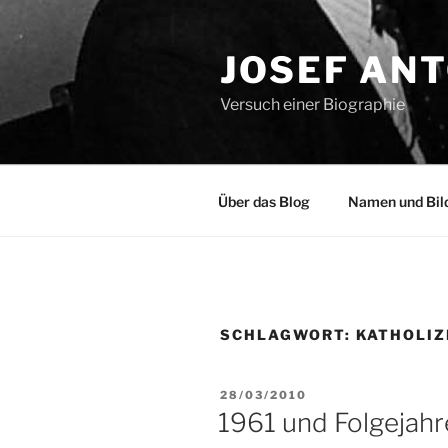
Zum
Inhalt
JOSEF AN
springen
Versuch einer Biographie
Über das Blog
Namen und Bil
SCHLAGWORT:
KATHOLIZ
VERÖFFENTLICHT
28/03/2010
AM
1961 und Folgejahr