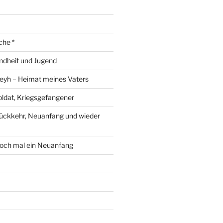
che *
ndheit und Jugend
eyh – Heimat meines Vaters
ldat, Kriegsgefangener
ückkehr, Neuanfang und wieder
och mal ein Neuanfang