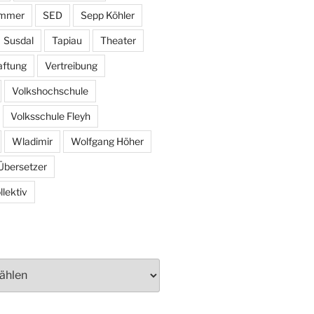
ammer
SED
Sepp Köhler
Susdal
Tapiau
Theater
aftung
Vertreibung
Volkshochschule
Volksschule Fleyh
Wladimir
Wolfgang Höher
Übersetzer
lektiv