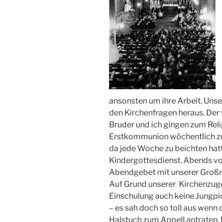
ansonsten um ihre Arbeit. Unsere
den Kirchenfragen heraus. Der
Bruder und ich gingen zum Reli
Erstkommunion wöchentlich zur
da jede Woche zu beichten ha
Kindergottesdienst. Abends v
Abendgebet mit unserer Groß
Auf Grund unserer Kirchenzuge
Einschulung auch keine Jungpio
– es sah doch so toll aus wen
Halstuch zum Appell antraten.