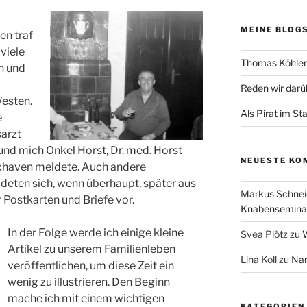
MEINE BLOG
en traf
viele
Thomas Köhler 
n und
Reden wir darü
esten.
Als Pirat im St
e
sarzt
 und mich Onkel Horst, Dr. med. Horst
NEUESTE KO
Cuxhaven meldete. Auch andere
eten sich, wenn überhaupt, später aus
Markus Schnei
 Postkarten und Briefe vor.
Knabenseminar
In der Folge werde ich einige kleine
Svea Plötz
zu
W
Artikel zu unserem Familienleben
Lina Koll
zu
Nam
veröffentlichen, um diese Zeit ein
wenig zu illustrieren. Den Beginn
mache ich mit einem wichtigen
KATEGORIEN