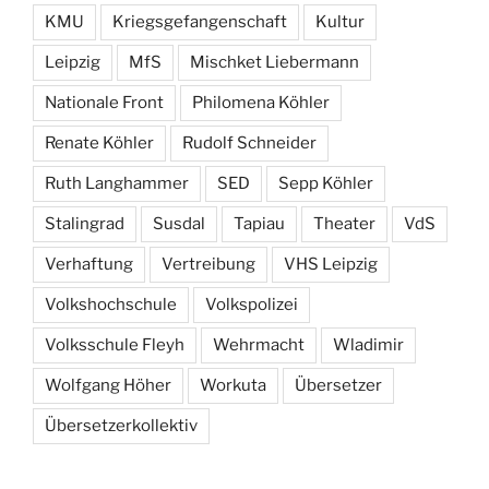
KMU
Kriegsgefangenschaft
Kultur
Leipzig
MfS
Mischket Liebermann
Nationale Front
Philomena Köhler
Renate Köhler
Rudolf Schneider
Ruth Langhammer
SED
Sepp Köhler
Stalingrad
Susdal
Tapiau
Theater
VdS
Verhaftung
Vertreibung
VHS Leipzig
Volkshochschule
Volkspolizei
Volksschule Fleyh
Wehrmacht
Wladimir
Wolfgang Höher
Workuta
Übersetzer
Übersetzerkollektiv