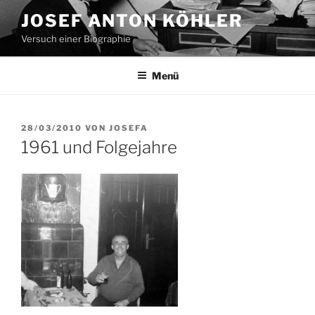
Zum
JOSEF ANTON KÖHLER
Inhalt
Versuch einer Biographie
springen
Menü
VERÖFFENTLICHT
28/03/2010
VON
JOSEFA
AM
1961 und Folgejahre