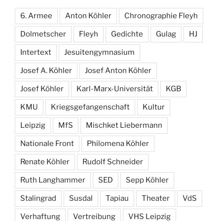
6. Armee
Anton Köhler
Chronographie Fleyh
Dolmetscher
Fleyh
Gedichte
Gulag
HJ
Intertext
Jesuitengymnasium
Josef A. Köhler
Josef Anton Köhler
Josef Köhler
Karl-Marx-Universität
KGB
KMU
Kriegsgefangenschaft
Kultur
Leipzig
MfS
Mischket Liebermann
Nationale Front
Philomena Köhler
Renate Köhler
Rudolf Schneider
Ruth Langhammer
SED
Sepp Köhler
Stalingrad
Susdal
Tapiau
Theater
VdS
Verhaftung
Vertreibung
VHS Leipzig