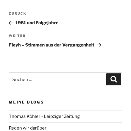
Beitragsnavigation
Vorheriger
ZURÜCK
Beitrag
1961 und Folgejahre
Nächster
WEITER
Beitrag
Fleyh – Stimmen aus der Vergangenheit
Suchen
Suche
nach:
MEINE BLOGS
Thomas Köhler - Leipziger Zeitung
Reden wir darüber