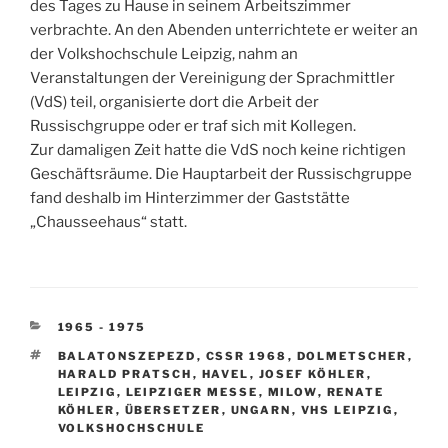
des Tages zu Hause in seinem Arbeitszimmer
verbrachte. An den Abenden unterrichtete er weiter an
der Volkshochschule Leipzig, nahm an
Veranstaltungen der Vereinigung der Sprachmittler
(VdS) teil, organisierte dort die Arbeit der
Russischgruppe oder er traf sich mit Kollegen.
Zur damaligen Zeit hatte die VdS noch keine richtigen
Geschäftsräume. Die Hauptarbeit der Russischgruppe
fand deshalb im Hinterzimmer der Gaststätte
„Chausseehaus“ statt.
KATEGORIEN
1965 - 1975
SCHLAGWÖRTER
BALATONSZEPEZD
,
CSSR 1968
,
DOLMETSCHER
,
HARALD PRATSCH
,
HAVEL
,
JOSEF KÖHLER
,
LEIPZIG
,
LEIPZIGER MESSE
,
MILOW
,
RENATE
KÖHLER
,
ÜBERSETZER
,
UNGARN
,
VHS LEIPZIG
,
VOLKSHOCHSCHULE