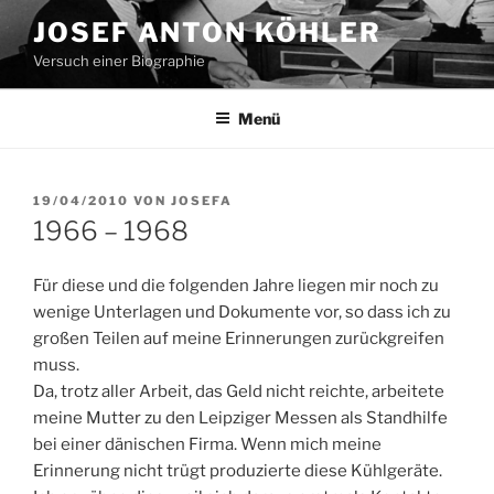
Zum
JOSEF ANTON KÖHLER
Inhalt
Versuch einer Biographie
springen
Menü
VERÖFFENTLICHT
19/04/2010
VON
JOSEFA
AM
1966 – 1968
Für diese und die folgenden Jahre liegen mir noch zu
wenige Unterlagen und Dokumente vor, so dass ich zu
großen Teilen auf meine Erinnerungen zurückgreifen
muss.
Da, trotz aller Arbeit, das Geld nicht reichte, arbeitete
meine Mutter zu den Leipziger Messen als Standhilfe
bei einer dänischen Firma. Wenn mich meine
Erinnerung nicht trügt produzierte diese Kühlgeräte.