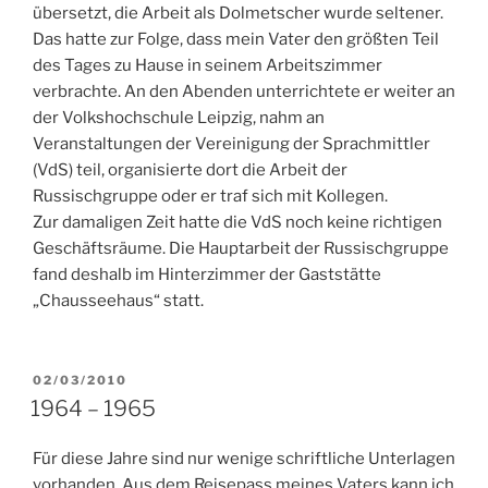
übersetzt, die Arbeit als Dolmetscher wurde seltener.
Das hatte zur Folge, dass mein Vater den größten Teil
des Tages zu Hause in seinem Arbeitszimmer
verbrachte. An den Abenden unterrichtete er weiter an
der Volkshochschule Leipzig, nahm an
Veranstaltungen der Vereinigung der Sprachmittler
(VdS) teil, organisierte dort die Arbeit der
Russischgruppe oder er traf sich mit Kollegen.
Zur damaligen Zeit hatte die VdS noch keine richtigen
Geschäftsräume. Die Hauptarbeit der Russischgruppe
fand deshalb im Hinterzimmer der Gaststätte
„Chausseehaus“ statt.
VERÖFFENTLICHT
02/03/2010
AM
1964 – 1965
Für diese Jahre sind nur wenige schriftliche Unterlagen
vorhanden. Aus dem Reisepass meines Vaters kann ich