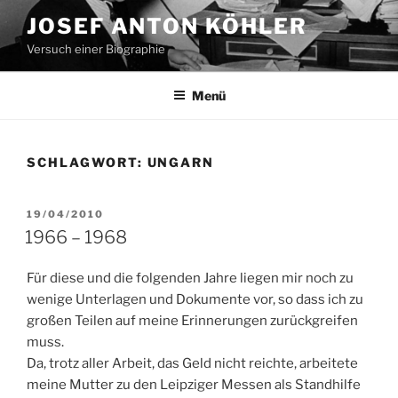
Zum
JOSEF ANTON KÖHLER
Inhalt
Versuch einer Biographie
springen
Menü
SCHLAGWORT:
UNGARN
VERÖFFENTLICHT
19/04/2010
AM
1966 – 1968
Für diese und die folgenden Jahre liegen mir noch zu
wenige Unterlagen und Dokumente vor, so dass ich zu
großen Teilen auf meine Erinnerungen zurückgreifen
muss.
Da, trotz aller Arbeit, das Geld nicht reichte, arbeitete
meine Mutter zu den Leipziger Messen als Standhilfe