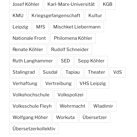
Josef Köhler
Karl-Marx-Universität
KGB
KMU
Kriegsgefangenschaft
Kultur
Leipzig
MfS
Mischket Liebermann
Nationale Front
Philomena Köhler
Renate Köhler
Rudolf Schneider
Ruth Langhammer
SED
Sepp Köhler
Stalingrad
Susdal
Tapiau
Theater
VdS
Verhaftung
Vertreibung
VHS Leipzig
Volkshochschule
Volkspolizei
Volksschule Fleyh
Wehrmacht
Wladimir
Wolfgang Höher
Workuta
Übersetzer
Übersetzerkollektiv