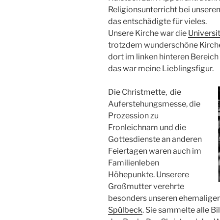
Religionsunterricht bei unsere
das entschädigte für vieles.
Unsere Kirche war die
Universi
trotzdem wunderschöne Kirche 
dort im linken hinteren Bereich
das war meine Lieblingsfigur.
Die Christmette, die
Auferstehungsmesse, die
Prozession zu
Fronleichnam und die
Gottesdienste an anderen
Feiertagen waren auch im
Familienleben
Höhepunkte. Unserere
Großmutter verehrte
besonders unseren ehemaligen
Spülbeck
. Sie sammelte alle Bi