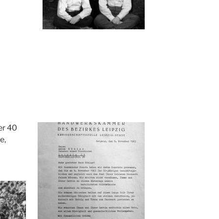
er 40
e,