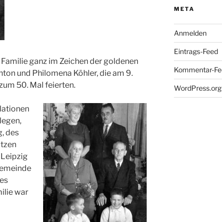
META
Anmelden
Eintrags-Feed
 Familie ganz im Zeichen der goldenen
Kommentar-Fe
nton und Philomena Köhler, die am 9.
um 50. Mal feierten.
WordPress.org
ulationen
legen,
, des
utzen
 Leipzig
 Gemeinde
des
ilie war