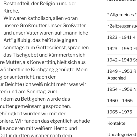
Bestandteil, der Religion und der
Kirche.
* Allgemeines *
Wir waren katholisch, allen voran
unsere Großmutter. Unser Großvater
* Zeitzeugensu
und unser Vater waren auf „männliche
1923 – 1941 Ki
Art“ gläubig, das heißt sie gingen
sonntags zum Gottesdienst, sprachen
1923 – 1950 Fl
das Tischgebet und kümmerten sich
1942 – 1948 So
 Mutter, als Konvertitin, hielt sich aus
 wöchentliche Kirchgang genügte. Mein
1949 – 1953 R
gionsunterricht, nach der
Abschied
 Beichte (ich weiß nicht mehr was wir
1954 – 1959 N
tten) und am Sonntag zum
or dem zu Bett gehen wurde das
1960 – 1965
mutter gemeinsam gesprochen.
1965 – 1975
hörigkeit wurden wir mit der
niere. Wir fanden das eigentlich schade
Kontakte
n die anderen mit weißem Hemd und
Uncategorized
 Dafür durften wir aber nach dem