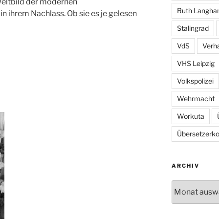
Weltbild der modernen
Ruth Langh
in ihrem Nachlass. Ob sie es je gelesen
Stalingrad
VdS
Verh
VHS Leipzig
Volkspolizei
Wehrmacht
Workuta
Übersetzerkol
ARCHIV
Archiv