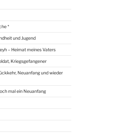
che *
ndheit und Jugend
eyh – Heimat meines Vaters
ldat, Kriegsgefangener
ückkehr, Neuanfang und wieder
och mal ein Neuanfang