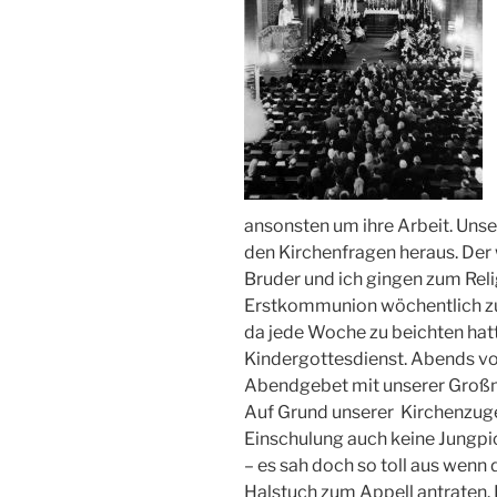
ansonsten um ihre Arbeit. Unsere
den Kirchenfragen heraus. Der
Bruder und ich gingen zum Reli
Erstkommunion wöchentlich zur
da jede Woche zu beichten ha
Kindergottesdienst. Abends v
Abendgebet mit unserer Groß
Auf Grund unserer Kirchenzuge
Einschulung auch keine Jungpio
– es sah doch so toll aus wen
Halstuch zum Appell antraten.