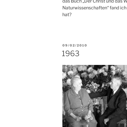
das Buch „Der Christ und das 
Naturwissenschaften“ fand ich 
hat?
VERÖFFENTLICHT
09/02/2010
AM
1963