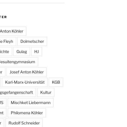
TER
Anton Köhler
e Fleyh
Dolmetscher
ichte
Gulag
HJ
Jesuitengymnasium
er
Josef Anton Köhler
Karl-Marx-Universität
KGB
egsgefangenschaft
Kultur
fS
Mischket Liebermann
nt
Philomena Köhler
r
Rudolf Schneider