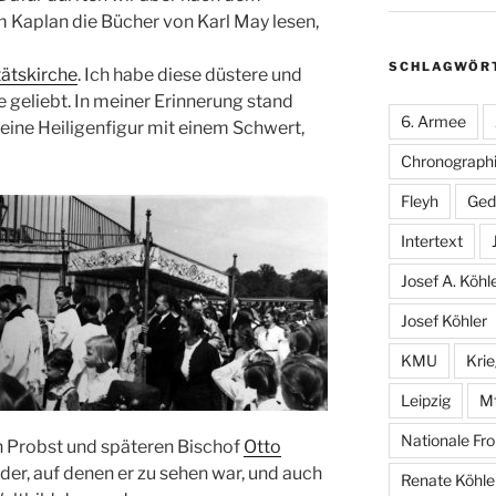
m Kaplan die Bücher von Karl May lesen,
SCHLAGWÖR
tätskirche
. Ich habe diese düstere und
geliebt. In meiner Erinnerung stand
6. Armee
 eine Heiligenfigur mit einem Schwert,
Chronographi
Fleyh
Ged
Intertext
Josef A. Köhl
Josef Köhler
KMU
Kri
Leipzig
M
Nationale Fro
 Probst und späteren Bischof
Otto
lder, auf denen er zu sehen war, und auch
Renate Köhle