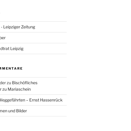
S
- Leipziger Zeitung
ber
adtrat Leipzig
MMENTARE
der
zu
Bischöfliches
 zu Mariaschein
eggefährten – Ernst Hassenrück
en und Bilder