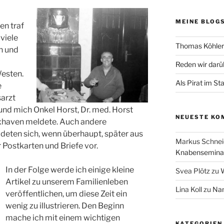
MEINE BLOG
en traf
viele
Thomas Köhler 
n und
Reden wir darü
esten.
Als Pirat im St
e
sarzt
 und mich Onkel Horst, Dr. med. Horst
NEUESTE KO
Cuxhaven meldete. Auch andere
eten sich, wenn überhaupt, später aus
Markus Schnei
 Postkarten und Briefe vor.
Knabenseminar
In der Folge werde ich einige kleine
Svea Plötz
zu
W
Artikel zu unserem Familienleben
Lina Koll
zu
Nam
veröffentlichen, um diese Zeit ein
wenig zu illustrieren. Den Beginn
mache ich mit einem wichtigen
KATEGORIEN