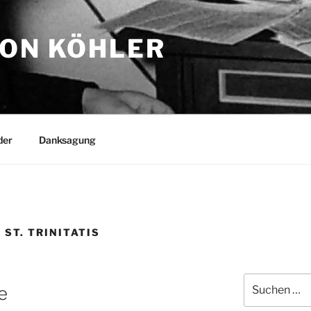
TON KÖHLER
der
Danksagung
ST. TRINITATIS
Suchen
e
nach: