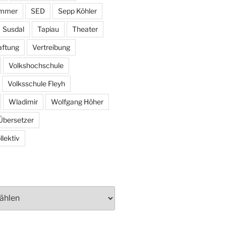
ammer
SED
Sepp Köhler
Susdal
Tapiau
Theater
aftung
Vertreibung
Volkshochschule
Volksschule Fleyh
Wladimir
Wolfgang Höher
Übersetzer
lektiv