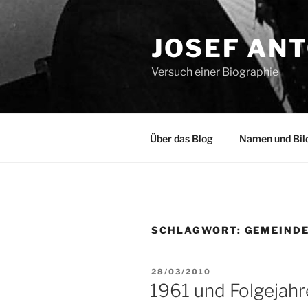
Zum
Inhalt
JOSEF AN
springen
Versuch einer Biographie
Über das Blog
Namen und Bil
SCHLAGWORT:
GEMEINDE 
VERÖFFENTLICHT
28/03/2010
AM
1961 und Folgejahr