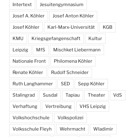
Intertext
Jesuitengymnasium
Josef A. Köhler
Josef Anton Köhler
Josef Köhler
Karl-Marx-Universität
KGB
KMU
Kriegsgefangenschaft
Kultur
Leipzig
MfS
Mischket Liebermann
Nationale Front
Philomena Köhler
Renate Köhler
Rudolf Schneider
Ruth Langhammer
SED
Sepp Köhler
Stalingrad
Susdal
Tapiau
Theater
VdS
Verhaftung
Vertreibung
VHS Leipzig
Volkshochschule
Volkspolizei
Volksschule Fleyh
Wehrmacht
Wladimir