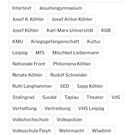
Intertext
Jesuitengymnasium
Josef A. Köhler
Josef Anton Köhler
Josef Köhler
Karl-Marx-Universität
KGB
KMU
Kriegsgefangenschaft
Kultur
Leipzig
MfS
Mischket Liebermann
Nationale Front
Philomena Köhler
Renate Köhler
Rudolf Schneider
Ruth Langhammer
SED
Sepp Köhler
Stalingrad
Susdal
Tapiau
Theater
VdS
Verhaftung
Vertreibung
VHS Leipzig
Volkshochschule
Volkspolizei
Volksschule Fleyh
Wehrmacht
Wladimir