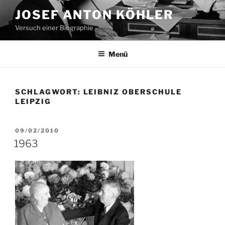
Zum
JOSEF ANTON KÖHLER
Inhalt
Versuch einer Biographie
springen
Menü
SCHLAGWORT:
LEIBNIZ OBERSCHULE
LEIPZIG
VERÖFFENTLICHT
09/02/2010
AM
1963