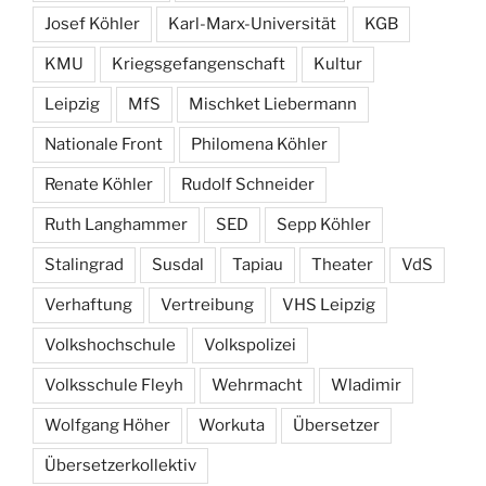
Josef Köhler
Karl-Marx-Universität
KGB
KMU
Kriegsgefangenschaft
Kultur
Leipzig
MfS
Mischket Liebermann
Nationale Front
Philomena Köhler
Renate Köhler
Rudolf Schneider
Ruth Langhammer
SED
Sepp Köhler
Stalingrad
Susdal
Tapiau
Theater
VdS
Verhaftung
Vertreibung
VHS Leipzig
Volkshochschule
Volkspolizei
Volksschule Fleyh
Wehrmacht
Wladimir
Wolfgang Höher
Workuta
Übersetzer
Übersetzerkollektiv