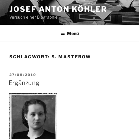
Zum
JOSEF ANTON KÖHLER
Inhalt
Versuch einer Biographie
springen
Menü
SCHLAGWORT:
S. MASTEROW
VERÖFFENTLICHT
27/08/2010
AM
Ergänzung