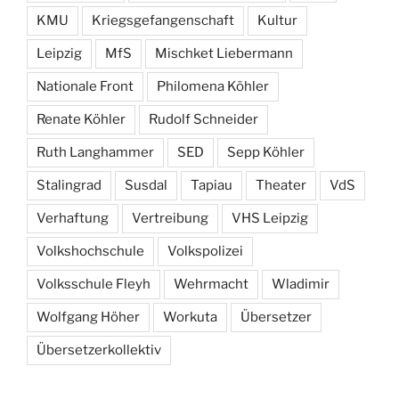
KMU
Kriegsgefangenschaft
Kultur
Leipzig
MfS
Mischket Liebermann
Nationale Front
Philomena Köhler
Renate Köhler
Rudolf Schneider
Ruth Langhammer
SED
Sepp Köhler
Stalingrad
Susdal
Tapiau
Theater
VdS
Verhaftung
Vertreibung
VHS Leipzig
Volkshochschule
Volkspolizei
Volksschule Fleyh
Wehrmacht
Wladimir
Wolfgang Höher
Workuta
Übersetzer
Übersetzerkollektiv