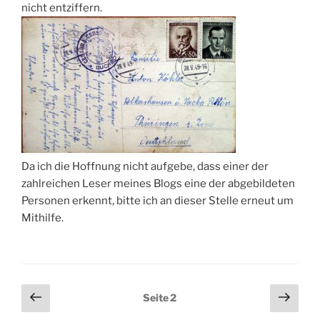
nicht entziffern.
Da ich die Hoffnung nicht aufgebe, dass einer der
zahlreichen Leser meines Blogs eine der abgebildeten
Personen erkennt, bitte ich an dieser Stelle erneut um
Mithilfe.
Seitennummerierung
Vorherige
Näch
Seite
2
Seite
Seit
der