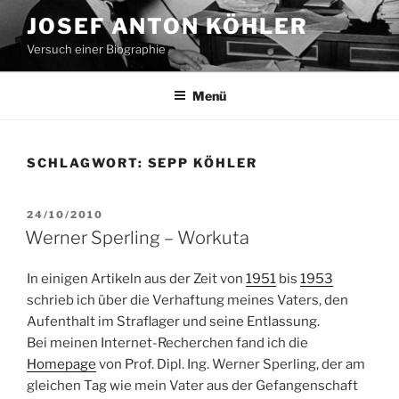
Zum
JOSEF ANTON KÖHLER
Inhalt
Versuch einer Biographie
springen
Menü
SCHLAGWORT:
SEPP KÖHLER
VERÖFFENTLICHT
24/10/2010
AM
Werner Sperling – Workuta
In einigen Artikeln aus der Zeit von
1951
bis
1953
schrieb ich über die Verhaftung meines Vaters, den
Aufenthalt im Straflager und seine Entlassung.
Bei meinen Internet-Recherchen fand ich die
Homepage
von Prof. Dipl. Ing. Werner Sperling, der am
gleichen Tag wie mein Vater aus der Gefangenschaft