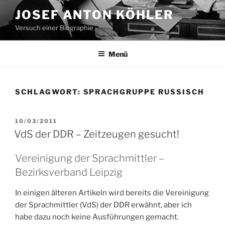
Zum
JOSEF ANTON KÖHLER
Inhalt
Versuch einer Biographie
springen
Menü
SCHLAGWORT:
SPRACHGRUPPE RUSSISCH
VERÖFFENTLICHT
10/03/2011
AM
VdS der DDR – Zeitzeugen gesucht!
Vereinigung der Sprachmittler –
Bezirksverband Leipzig
In einigen älteren Artikeln wird bereits die Vereinigung
der Sprachmittler (VdS) der DDR erwähnt, aber ich
habe dazu noch keine Ausführungen gemacht.