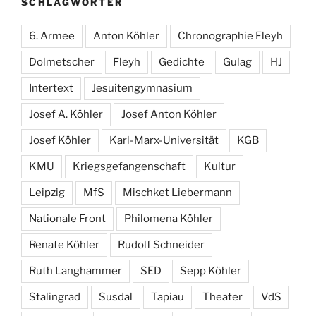
SCHLAGWÖRTER
6. Armee
Anton Köhler
Chronographie Fleyh
Dolmetscher
Fleyh
Gedichte
Gulag
HJ
Intertext
Jesuitengymnasium
Josef A. Köhler
Josef Anton Köhler
Josef Köhler
Karl-Marx-Universität
KGB
KMU
Kriegsgefangenschaft
Kultur
Leipzig
MfS
Mischket Liebermann
Nationale Front
Philomena Köhler
Renate Köhler
Rudolf Schneider
Ruth Langhammer
SED
Sepp Köhler
Stalingrad
Susdal
Tapiau
Theater
VdS