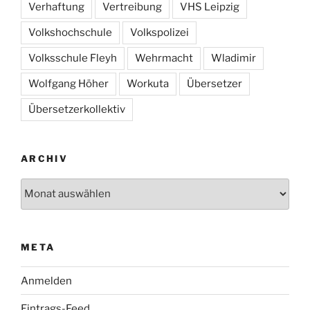
Verhaftung
Vertreibung
VHS Leipzig
Volkshochschule
Volkspolizei
Volksschule Fleyh
Wehrmacht
Wladimir
Wolfgang Höher
Workuta
Übersetzer
Übersetzerkollektiv
ARCHIV
Archiv
META
Anmelden
Eintrags-Feed