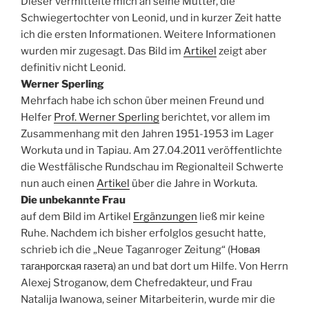
Dieser vermittelte mich an seine Mutter, die
Schwiegertochter von Leonid, und in kurzer Zeit hatte
ich die ersten Informationen. Weitere Informationen
wurden mir zugesagt. Das Bild im
Artikel
zeigt aber
definitiv nicht Leonid.
Werner Sperling
Mehrfach habe ich schon über meinen Freund und
Helfer
Prof. Werner Sperling
berichtet, vor allem im
Zusammenhang mit den Jahren 1951-1953 im Lager
Workuta und in Tapiau. Am 27.04.2011 veröffentlichte
die Westfälische Rundschau im Regionalteil Schwerte
nun auch einen
Artikel
über die Jahre in Workuta.
Die unbekannte Frau
auf dem Bild im Artikel
Ergänzungen
ließ mir keine
Ruhe. Nachdem ich bisher erfolglos gesucht hatte,
schrieb ich die „Neue Taganroger Zeitung“ (Новая
таганрогская газета) an und bat dort um Hilfe. Von Herrn
Alexej Stroganow, dem Chefredakteur, und Frau
Natalija Iwanowa, seiner Mitarbeiterin, wurde mir die