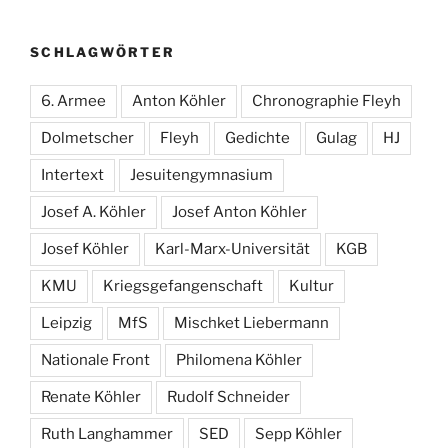
SCHLAGWÖRTER
6. Armee
Anton Köhler
Chronographie Fleyh
Dolmetscher
Fleyh
Gedichte
Gulag
HJ
Intertext
Jesuitengymnasium
Josef A. Köhler
Josef Anton Köhler
Josef Köhler
Karl-Marx-Universität
KGB
KMU
Kriegsgefangenschaft
Kultur
Leipzig
MfS
Mischket Liebermann
Nationale Front
Philomena Köhler
Renate Köhler
Rudolf Schneider
Ruth Langhammer
SED
Sepp Köhler