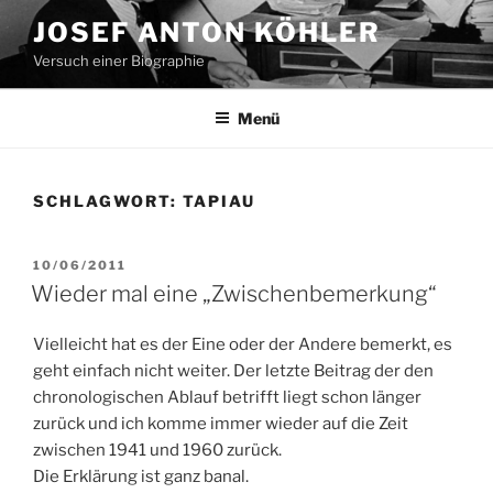
Zum
JOSEF ANTON KÖHLER
Inhalt
Versuch einer Biographie
springen
Menü
SCHLAGWORT:
TAPIAU
VERÖFFENTLICHT
10/06/2011
AM
Wieder mal eine „Zwischenbemerkung“
Vielleicht hat es der Eine oder der Andere bemerkt, es
geht einfach nicht weiter. Der letzte Beitrag der den
chronologischen Ablauf betrifft liegt schon länger
zurück und ich komme immer wieder auf die Zeit
zwischen 1941 und 1960 zurück.
Die Erklärung ist ganz banal.