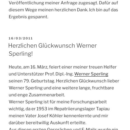
Veröffentlichung meiner Anfrage zugesagt. Dafür auf
diesem Wege meinen herzlichen Dank. Ich bin auf das
Ergebnis gespannt.
VERÖFFENTLICHT
16/03/2011
AM
Herzlichen Glückwunsch Werner
Sperling!
Heute, am 16. März, feiert einer meiner treuen Helfer
und Unterstützer Prof. Dipl.-Ing.
Werner Sperling
seinen 79. Geburtstag. Herzlichen Glückwunsch lieber
Werner Sperling und eine weitere lange, fruchtbare
und enge Zusammenarbeit.
Werner Sperling ist für meine Forschungsarbeit
wichtig, da er 1953 im Repatriierungslager Tapiau
meinen Vater Josef Köhler kennenlernte und mir
darüber bereitwillig Auskunft erteilte.
Aus diesen ersten Gesprächen und E-Mails wurde ein