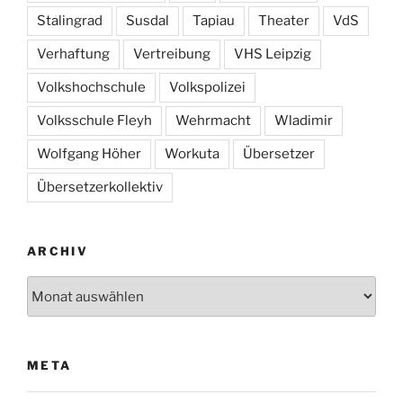
Stalingrad
Susdal
Tapiau
Theater
VdS
Verhaftung
Vertreibung
VHS Leipzig
Volkshochschule
Volkspolizei
Volksschule Fleyh
Wehrmacht
Wladimir
Wolfgang Höher
Workuta
Übersetzer
Übersetzerkollektiv
ARCHIV
Archiv
META