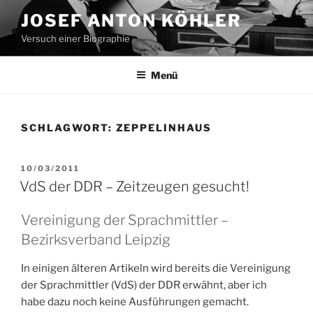
Zum
JOSEF ANTON KÖHLER
Inhalt
Versuch einer Biographie
springen
Menü
SCHLAGWORT:
ZEPPELINHAUS
VERÖFFENTLICHT
10/03/2011
AM
VdS der DDR – Zeitzeugen gesucht!
Vereinigung der Sprachmittler –
Bezirksverband Leipzig
In einigen älteren Artikeln wird bereits die Vereinigung
der Sprachmittler (VdS) der DDR erwähnt, aber ich
habe dazu noch keine Ausführungen gemacht.