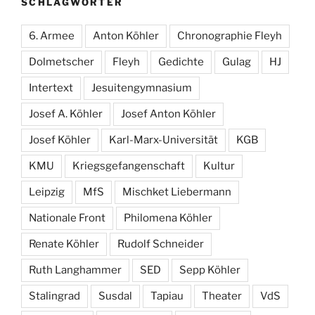
SCHLAGWÖRTER
6. Armee
Anton Köhler
Chronographie Fleyh
Dolmetscher
Fleyh
Gedichte
Gulag
HJ
Intertext
Jesuitengymnasium
Josef A. Köhler
Josef Anton Köhler
Josef Köhler
Karl-Marx-Universität
KGB
KMU
Kriegsgefangenschaft
Kultur
Leipzig
MfS
Mischket Liebermann
Nationale Front
Philomena Köhler
Renate Köhler
Rudolf Schneider
Ruth Langhammer
SED
Sepp Köhler
Stalingrad
Susdal
Tapiau
Theater
VdS