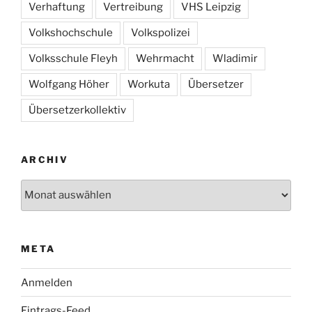
Verhaftung
Vertreibung
VHS Leipzig
Volkshochschule
Volkspolizei
Volksschule Fleyh
Wehrmacht
Wladimir
Wolfgang Höher
Workuta
Übersetzer
Übersetzerkollektiv
ARCHIV
Archiv
META
Anmelden
Eintrags-Feed