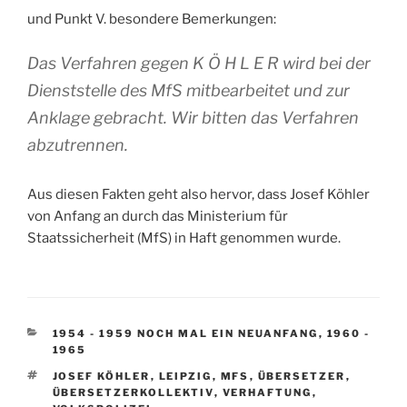
und Punkt V. besondere Bemerkungen:
Das Verfahren gegen K Ö H L E R wird bei der
Dienststelle des MfS mitbearbeitet und zur
Anklage gebracht. Wir bitten das Verfahren
abzutrennen.
Aus diesen Fakten geht also hervor, dass Josef Köhler
von Anfang an durch das Ministerium für
Staatssicherheit (MfS) in Haft genommen wurde.
KATEGORIEN
1954 - 1959 NOCH MAL EIN NEUANFANG
,
1960 -
1965
SCHLAGWÖRTER
JOSEF KÖHLER
,
LEIPZIG
,
MFS
,
ÜBERSETZER
,
ÜBERSETZERKOLLEKTIV
,
VERHAFTUNG
,