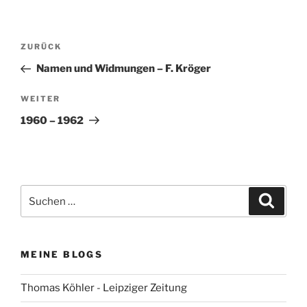
Beitragsnavigation
Vorheriger
ZURÜCK
Beitrag
Namen und Widmungen – F. Kröger
Nächster
WEITER
Beitrag
1960 – 1962
Suchen
Suche
nach:
MEINE BLOGS
Thomas Köhler - Leipziger Zeitung