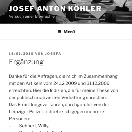
Zum
JOSEF ANTON KÖHLER
Inhalt
Versuch einer Biographie
springen
Menü
VERÖFFENTLICHT
14/01/2010
VON
JOSEFA
AM
Ergänzung
Danke für die Anfragen, die mich im Zusammenhang
mit den Artikeln vom
24.12.2009
und
31.12.2009
erreichten. Hier die Indizien, die für meine These von
der politisch motivierten Verhaftung sprechen.
Das Ermittlungsverfahren, durchgeführt von der
Leipziger Polizei, richtete sich gegen mehrere
Personen:
– Sehnert, Willy,