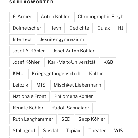
SCHLAGWÖRTER
6. Armee
Anton Köhler
Chronographie Fleyh
Dolmetscher
Fleyh
Gedichte
Gulag
HJ
Intertext
Jesuitengymnasium
Josef A. Köhler
Josef Anton Köhler
Josef Köhler
Karl-Marx-Universität
KGB
KMU
Kriegsgefangenschaft
Kultur
Leipzig
MfS
Mischket Liebermann
Nationale Front
Philomena Köhler
Renate Köhler
Rudolf Schneider
Ruth Langhammer
SED
Sepp Köhler
Stalingrad
Susdal
Tapiau
Theater
VdS