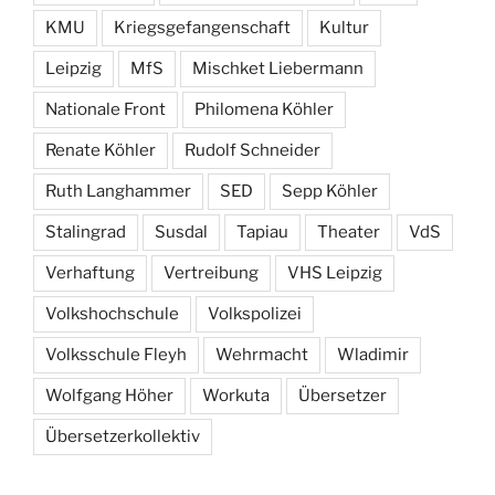
KMU
Kriegsgefangenschaft
Kultur
Leipzig
MfS
Mischket Liebermann
Nationale Front
Philomena Köhler
Renate Köhler
Rudolf Schneider
Ruth Langhammer
SED
Sepp Köhler
Stalingrad
Susdal
Tapiau
Theater
VdS
Verhaftung
Vertreibung
VHS Leipzig
Volkshochschule
Volkspolizei
Volksschule Fleyh
Wehrmacht
Wladimir
Wolfgang Höher
Workuta
Übersetzer
Übersetzerkollektiv