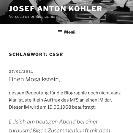
Zum
JOSEF ANTON KÖHLER
Inhalt
Versuch einer Biographie
springen
Menü
SCHLAGWORT:
CSSR
VERÖFFENTLICHT
27/01/2011
AM
Einen Mosaikstein,
dessen Bedeutung für die Biographie noch nicht ganz
klar ist, stellt ein Auftrag des MfS an einen IM dar.
Dieser IM wird am 19.06.1968 beauftragt:
[…]sich am heutigen Abend bei einer
turnusmäßigen Zusammenkunft mit dem