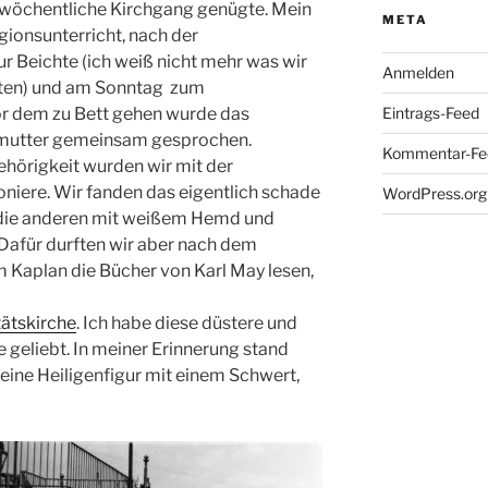
 wöchentliche Kirchgang genügte. Mein
META
gionsunterricht, nach der
 Beichte (ich weiß nicht mehr was wir
Anmelden
tten) und am Sonntag zum
Eintrags-Feed
or dem zu Bett gehen wurde das
mutter gemeinsam gesprochen.
Kommentar-Fe
hörigkeit wurden wir mit der
niere. Wir fanden das eigentlich schade
WordPress.org
n die anderen mit weißem Hemd und
 Dafür durften wir aber nach dem
m Kaplan die Bücher von Karl May lesen,
tätskirche
. Ich habe diese düstere und
geliebt. In meiner Erinnerung stand
 eine Heiligenfigur mit einem Schwert,