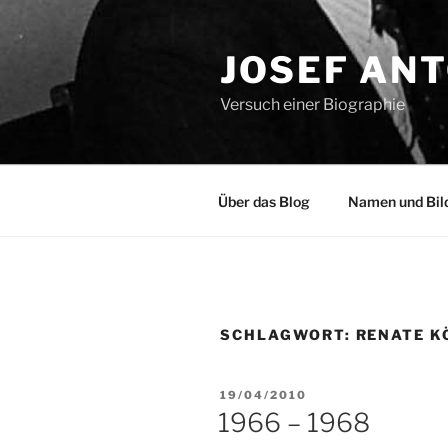
Zum
Inhalt
JOSEF AN
springen
Versuch einer Biographie
Über das Blog
Namen und Bil
SCHLAGWORT:
RENATE K
VERÖFFENTLICHT
19/04/2010
AM
1966 – 1968