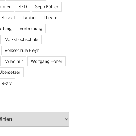
ammer
SED
Sepp Köhler
Susdal
Tapiau
Theater
aftung
Vertreibung
Volkshochschule
Volksschule Fleyh
Wladimir
Wolfgang Höher
Übersetzer
lektiv