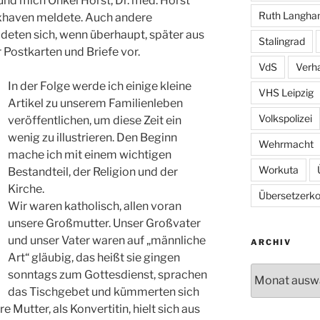
 und mich Onkel Horst, Dr. med. Horst
Ruth Langh
Cuxhaven meldete. Auch andere
eten sich, wenn überhaupt, später aus
Stalingrad
 Postkarten und Briefe vor.
VdS
Verh
In der Folge werde ich einige kleine
VHS Leipzig
Artikel zu unserem Familienleben
Volkspolizei
veröffentlichen, um diese Zeit ein
wenig zu illustrieren. Den Beginn
Wehrmacht
mache ich mit einem wichtigen
Workuta
Bestandteil, der Religion und der
Kirche.
Übersetzerkol
Wir waren katholisch, allen voran
unsere Großmutter. Unser Großvater
und unser Vater waren auf „männliche
ARCHIV
Art“ gläubig, das heißt sie gingen
Archiv
sonntags zum Gottesdienst, sprachen
das Tischgebet und kümmerten sich
 Mutter, als Konvertitin, hielt sich aus