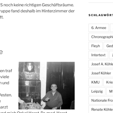
dS noch keine richtigen Geschäftsräume.
ruppe fand deshalb im Hinterzimmer der
SCHLAGWÖR
t.
6. Armee
Chronographi
Fleyh
Ged
e
Intertext
Josef A. Köhl
en traf
Josef Köhler
viele
KMU
Kri
n und
Leipzig
M
esten.
Nationale Fro
e
sarzt
Renate Köhle