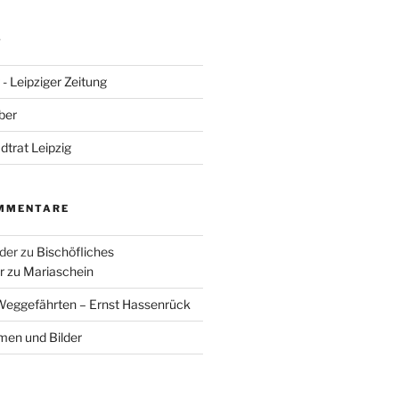
S
- Leipziger Zeitung
ber
adtrat Leipzig
MMENTARE
der
zu
Bischöfliches
 zu Mariaschein
eggefährten – Ernst Hassenrück
en und Bilder