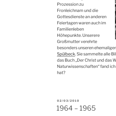
Prozession zu
Fronleichnam und die
Gottesdienste an anderen
Feiertagen waren auch im
Familienleben
Höhepunkte. Unserere
Großmutter verehrte
besonders unseren ehemaligen
Spülbeck
. Sie sammelte alle Bi
das Buch „Der Christ und das 
Naturwissenschaften“ fand ich 
hat?
VERÖFFENTLICHT
02/03/2010
AM
1964 – 1965