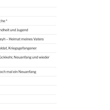
che *
ndheit und Jugend
eyh – Heimat meines Vaters
ldat, Kriegsgefangener
ückkehr, Neuanfang und wieder
och mal ein Neuanfang