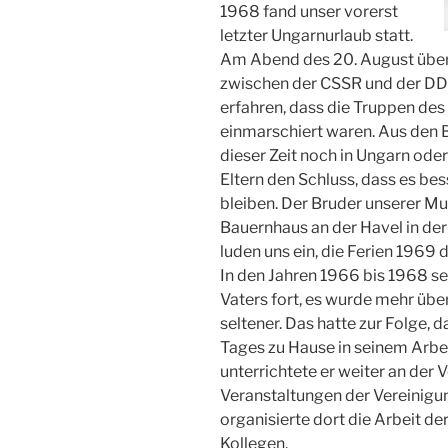
1968 fand unser vorerst
letzter Ungarnurlaub statt.
Am Abend des 20. August über
zwischen der CSSR und der DD
erfahren, dass die Truppen de
einmarschiert waren. Aus den B
dieser Zeit noch in Ungarn ode
Eltern den Schluss, dass es bes
bleiben. Der Bruder unserer Mut
Bauernhaus an der Havel in der
luden uns ein, die Ferien 1969 
In den Jahren 1966 bis 1968 se
Vaters fort, es wurde mehr übe
seltener. Das hatte zur Folge, 
Tages zu Hause in seinem Arb
unterrichtete er weiter an der
Veranstaltungen der Vereinigung
organisierte dort die Arbeit de
Kollegen.