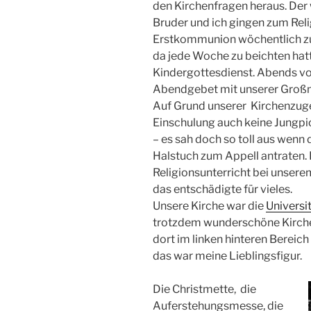
den Kirchenfragen heraus. Der
Bruder und ich gingen zum Reli
Erstkommunion wöchentlich zur
da jede Woche zu beichten ha
Kindergottesdienst. Abends v
Abendgebet mit unserer Groß
Auf Grund unserer Kirchenzuge
Einschulung auch keine Jungpio
– es sah doch so toll aus wen
Halstuch zum Appell antraten.
Religionsunterricht bei unsere
das entschädigte für vieles.
Unsere Kirche war die
Universi
trotzdem wunderschöne Kirche 
dort im linken hinteren Bereich
das war meine Lieblingsfigur.
Die Christmette, die
Auferstehungsmesse, die