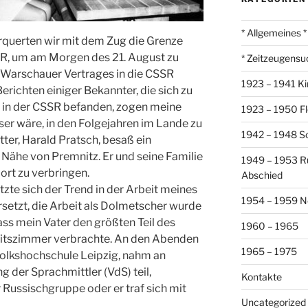
* Allgemeines *
querten wir mit dem Zug die Grenze
R, um am Morgen des 21. August zu
* Zeitzeugensu
s Warschauer Vertrages in die CSSR
1923 – 1941 Ki
erichten einiger Bekannter, die sich zu
r in der CSSR befanden, zogen meine
1923 – 1950 Fl
ser wäre, in den Folgejahren im Lande zu
1942 – 1948 So
ter, Harald Pratsch, besaß ein
 Nähe von Premnitz. Er und seine Familie
1949 – 1953 R
dort zu verbringen.
Abschied
tzte sich der Trend in der Arbeit meines
1954 – 1959 N
rsetzt, die Arbeit als Dolmetscher wurde
dass mein Vater den größten Teil des
1960 – 1965
eitszimmer verbrachte. An den Abenden
1965 – 1975
 Volkshochschule Leipzig, nahm an
 der Sprachmittler (VdS) teil,
Kontakte
r Russischgruppe oder er traf sich mit
Uncategorized