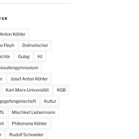
TER
Anton Köhler
e Fleyh
Dolmetscher
ichte
Gulag
HJ
Jesuitengymnasium
er
Josef Anton Köhler
Karl-Marx-Universität
KGB
egsgefangenschaft
Kultur
fS
Mischket Liebermann
nt
Philomena Köhler
r
Rudolf Schneider