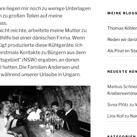
hre liegen mir noch zu wenige Unterlagen
MEINE BLOG
 zu großen Teilen auf meine
ss.
Thomas Köhler 
 nicht reichte, arbeitete meine Mutter zu
hilfe bei einer dänischen Firma. Wenn
Reden wir darü
ügt produzierte diese Kühlgeräte. Ich
Als Pirat im St
 erstmals Kontakte zu Bürgern aus dem
aftsgebiet“ (NSW) ergaben, an denen
l hatten. Die Familien Andersen und
NEUESTE KO
 während unserer Urlaube in Ungarn.
Markus Schnei
Knabenseminar
Svea Plötz
zu
W
Lina Koll
zu
Nam
KATEGORIEN