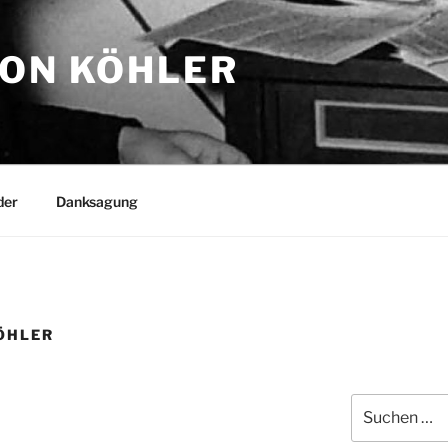
TON KÖHLER
der
Danksagung
ÖHLER
Suchen
nach: