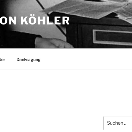
TON KÖHLER
der
Danksagung
Suchen
nach: