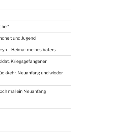
che *
ndheit und Jugend
eyh – Heimat meines Vaters
ldat, Kriegsgefangener
ückkehr, Neuanfang und wieder
och mal ein Neuanfang