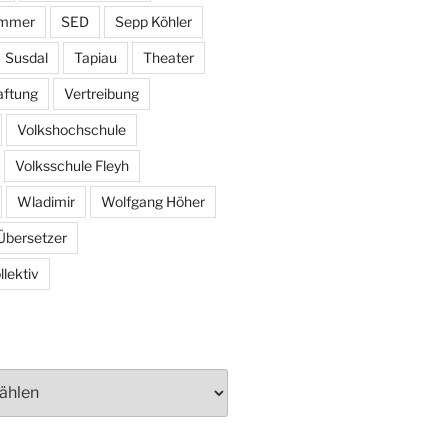
ammer
SED
Sepp Köhler
Susdal
Tapiau
Theater
aftung
Vertreibung
Volkshochschule
Volksschule Fleyh
Wladimir
Wolfgang Höher
Übersetzer
lektiv