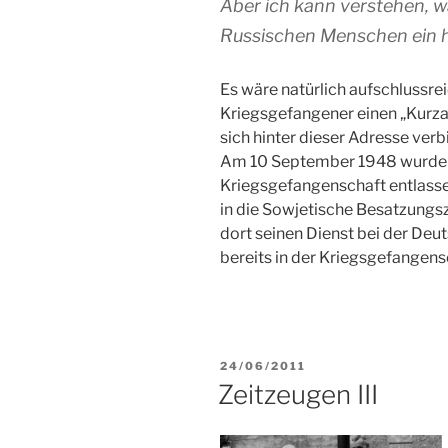
Aber ich kann verstehen, 
Russischen Menschen ein hei
Es wäre natürlich aufschlussre
Kriegsgefangener einen „Kurz
sich hinter dieser Adresse verbi
Am 10 September 1948 wurde J
Kriegsgefangenschaft entlass
in die Sowjetische Besatzungs
dort seinen Dienst bei der Deut
bereits in der Kriegsgefangensc
VERÖFFENTLICHT
24/06/2011
AM
Zeitzeugen III