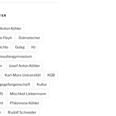
TER
Anton Köhler
e Fleyh
Dolmetscher
ichte
Gulag
HJ
Jesuitengymnasium
er
Josef Anton Köhler
Karl-Marx-Universität
KGB
egsgefangenschaft
Kultur
fS
Mischket Liebermann
nt
Philomena Köhler
r
Rudolf Schneider