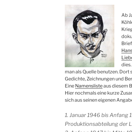
Ab J
Köhle
Krie
doku
Brie
Hans
Lieb
dies
man als Quelle benutzen. Dort
Gedichte, Zeichnungen und Beri
Eine
Namensliste
aus diesem Bü
Hier nochmals eine kurze Zusa
sich aus seinen eigenen Angabe
1. Januar 1946 bis Anfang 
Produktionsabteilung der 