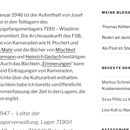
MEINE BLOG
anuar 1946 ist der Aufenthalt von Josef
r in den Teillagern des
Thomas Köhler 
gsgefangenenlagers 7190 – Wladimir
mentiert. Die Archivauskunft des FSB,
Reden wir darü
fe von Kameraden wie H. Pochert und
Als Pirat im St
 Mahr
und die Bücher von
Mischket
ermann
und
Heinrich Gerlach
bestätigen
. Auch das Büchlein „
Erinnerungen
“ kann
NEUESTE KO
 sind Eintragungen von Kameraden,
chte über die Kulturarbeit enthalten.
Markus Schnei
chlein habe ich bereits veröffentlicht.
Knabenseminar
mmenfassung der Zeit in den Lagern, die
n ergibt.
Svea Plötz
zu
W
Lina Koll
zu
Nam
1947 – Leiter der
Lagerverwaltung, Lager 7190/I
KATEGORIEN