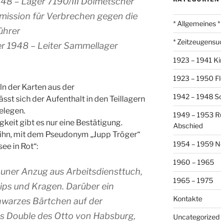
948 – Lager 7190/III Dolmetscher
ission für Verbrechen gegen die
* Allgemeines *
ührer
* Zeitzeugensu
er 1948 – Leiter Sammellager
1923 – 1941 Ki
1923 – 1950 Fl
n der Karten aus der
1942 – 1948 So
sst sich der Aufenthalt in den Teillagern
elegen.
1949 – 1953 R
gkeit gibt es nur eine Bestätigung.
Abschied
r ihn, mit dem Pseudonym „Jupp Tröger“
1954 – 1959 N
ee in Rot“:
1960 – 1965
rauner Anzug aus Arbeitsdiensttuch,
1965 – 1975
ips und Kragen. Darüber ein
Kontakte
hwarzes Bärtchen auf der
es Double des Otto von Habsburg,
Uncategorized