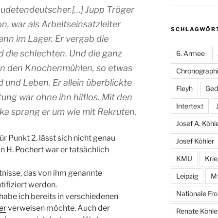
Sudetendeutscher.[…] Jupp Tröger
n, war als Arbeitseinsatzleiter
SCHLAGWÖR
ann im Lager. Er vergab die
d die schlechten. Und die ganz
6. Armee
n in den Knochenmühlen, so etwas
Chronographi
d und Leben. Er allein überblickte
Fleyh
Ged
itung war ohne ihn hilflos. Mit den
Intertext
dka sprang er um wie mit Rekruten.
Josef A. Köhl
ür Punkt 2. lässt sich nicht genau
Josef Köhler
on
H. Pochert
war er tatsächlich
KMU
Kri
ntnisse, das von ihm genannte
Leipzig
M
ifiziert werden.
Nationale Fro
habe ich bereits in verschiedenen
er
verweisen möchte. Auch der
Renate Köhle