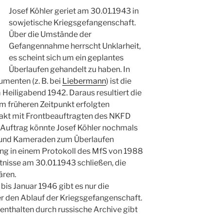
Josef Köhler geriet am 30.01.1943 in
sowjetische Kriegsgefangenschaft.
Über die Umstände der
Gefangennahme herrscht Unklarheit,
es scheint sich um ein geplantes
Überlaufen gehandelt zu haben. In
menten (z. B. bei
Liebermann
) ist die
Heiligabend 1942. Daraus resultiert die
em früheren Zeitpunkt erfolgten
akt mit Frontbeauftragten des NKFD
n Auftrag könnte Josef Köhler nochmals
n und Kameraden zum Überlaufen
ung in einem Protokoll des MfS von 1988
tnisse am 30.01.1943 schließen, die
ären.
bis Januar 1946 gibt es nur die
r den Ablauf der Kriegsgefangenschaft.
enthalten durch russische Archive gibt