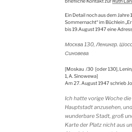
briefliche Kontakt zur
Ruth La
Ein Detail noch aus dem Jahre 
Sommernacht“ im Büchlein „Er
bis 19.August 1947 eine Adress
Москва 130, Ленингр. Шосс
Синовева
[Moskau /30 [oder 130], Leni
1, A. Sinowewa]
Am 27. August 1947 schrieb Jos
Ich hatte vorige Woche die
Hauptstadt anzusehen, und w
wunderbare Stadt, groß und 
Karte der Platz nicht aus u