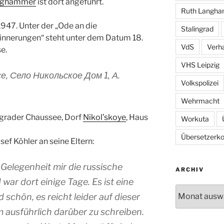
nghammer
ist dort angeführt.
Ruth Langh
1947. Unter der „Ode an die
Stalingrad
innerungen“ steht unter dem Datum 18.
VdS
Verh
e.
VHS Leipzig
е, Село Никольское Дом 1, А.
Volkspolizei
Wehrmacht
ngrader Chaussee, Dorf
Nikol’skoye
, Haus
Workuta
Übersetzerkol
ef Köhler an seine Eltern:
 Gelegenheit mir die russische
ARCHIV
ar dort einige Tage. Es ist eine
Archiv
schön, es reicht leider auf dieser
m ausführlich darüber zu schreiben.