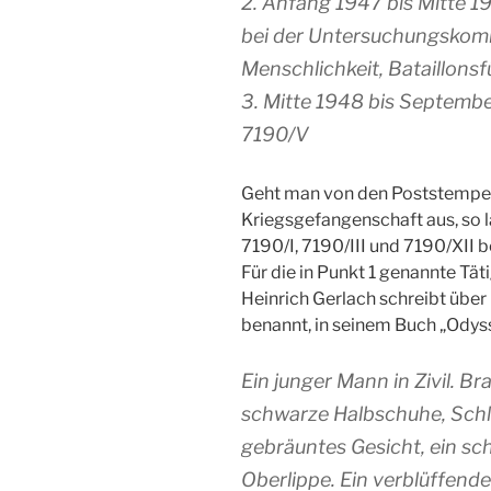
2. Anfang 1947 bis Mitte 1
bei der Untersuchungskomm
Menschlichkeit, Bataillonsf
3. Mitte 1948 bis Septemb
7190/V
Geht man von den Poststempel
Kriegsgefangenschaft aus, so lä
7190/I, 7190/III und 7190/XII b
Für die in Punkt 1 genannte Täti
Heinrich Gerlach schreibt übe
benannt, in seinem Buch „Odyss
Ein junger Mann in Zivil. B
schwarze Halbschuhe, Schl
gebräuntes Gesicht, ein sc
Oberlippe. Ein verblüffend