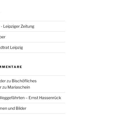
S
- Leipziger Zeitung
ber
adtrat Leipzig
MMENTARE
der
zu
Bischöfliches
 zu Mariaschein
eggefährten – Ernst Hassenrück
en und Bilder