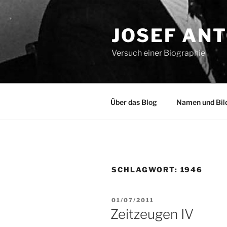
Zum
Inhalt
JOSEF AN
springen
Versuch einer Biographie
Über das Blog
Namen und Bil
SCHLAGWORT:
1946
VERÖFFENTLICHT
01/07/2011
AM
Zeitzeugen IV