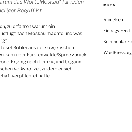
warum das Wort „Moskau“ für jeden
META
liger Begriff ist.
Anmelden
ich, zu erfahren warum ein
Eintrags-Feed
ausflug“ nach Moskau machte und was
rgt.
Kommentar-Fe
osef Köhler aus der sowjetischen
WordPress.org
en, kam über Fürstenwalde/Spree zurück
zone. Er ging nach Leipzig und begann
schen Volkspolizei, zu dem er sich
haft verpflichtet hatte.