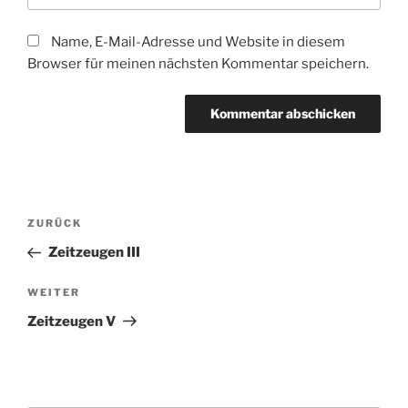
Name, E-Mail-Adresse und Website in diesem
Browser für meinen nächsten Kommentar speichern.
Beitragsnavigation
Vorheriger
ZURÜCK
Beitrag
Zeitzeugen III
Nächster
WEITER
Beitrag
Zeitzeugen V