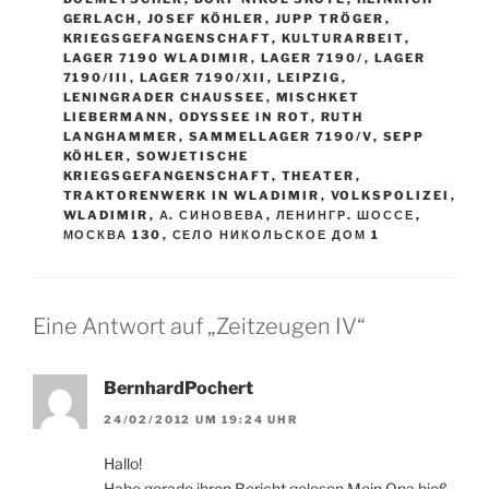
GERLACH
,
JOSEF KÖHLER
,
JUPP TRÖGER
,
KRIEGSGEFANGENSCHAFT
,
KULTURARBEIT
,
LAGER 7190 WLADIMIR
,
LAGER 7190/
,
LAGER
7190/III
,
LAGER 7190/XII
,
LEIPZIG
,
LENINGRADER CHAUSSEE
,
MISCHKET
LIEBERMANN
,
ODYSSEE IN ROT
,
RUTH
LANGHAMMER
,
SAMMELLAGER 7190/V
,
SEPP
KÖHLER
,
SOWJETISCHE
KRIEGSGEFANGENSCHAFT
,
THEATER
,
TRAKTORENWERK IN WLADIMIR
,
VOLKSPOLIZEI
,
WLADIMIR
,
А. СИНОВЕВА
,
ЛЕНИНГР. ШОССЕ
,
МОСКВА 130
,
СЕЛО НИКОЛЬСКОЕ ДОМ 1
Eine Antwort auf „Zeitzeugen IV“
BernhardPochert
24/02/2012 UM 19:24 UHR
Hallo!
Habe gerade ihren Bericht gelesen.Mein Opa hieß