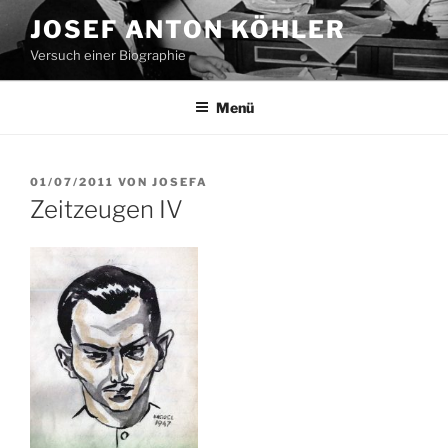
Zum
JOSEF ANTON KÖHLER
Inhalt
Versuch einer Biographie
springen
Menü
VERÖFFENTLICHT
01/07/2011
VON
JOSEFA
AM
Zeitzeugen IV