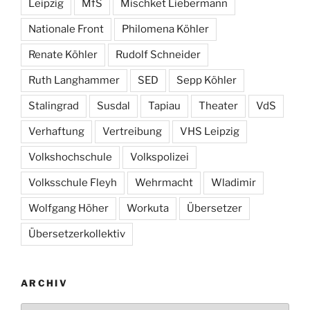
Leipzig
MfS
Mischket Liebermann
Nationale Front
Philomena Köhler
Renate Köhler
Rudolf Schneider
Ruth Langhammer
SED
Sepp Köhler
Stalingrad
Susdal
Tapiau
Theater
VdS
Verhaftung
Vertreibung
VHS Leipzig
Volkshochschule
Volkspolizei
Volksschule Fleyh
Wehrmacht
Wladimir
Wolfgang Höher
Workuta
Übersetzer
Übersetzerkollektiv
ARCHIV