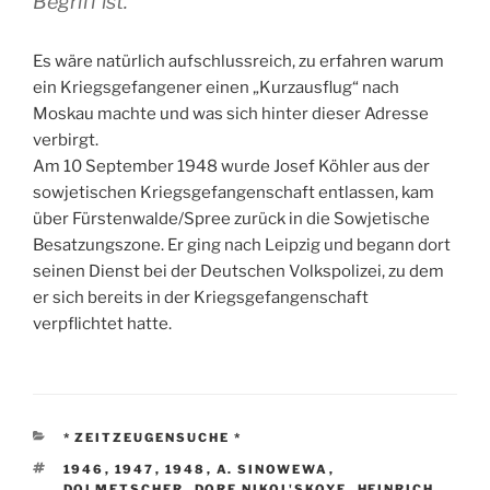
Begriff ist.
Es wäre natürlich aufschlussreich, zu erfahren warum
ein Kriegsgefangener einen „Kurzausflug“ nach
Moskau machte und was sich hinter dieser Adresse
verbirgt.
Am 10 September 1948 wurde Josef Köhler aus der
sowjetischen Kriegsgefangenschaft entlassen, kam
über Fürstenwalde/Spree zurück in die Sowjetische
Besatzungszone. Er ging nach Leipzig und begann dort
seinen Dienst bei der Deutschen Volkspolizei, zu dem
er sich bereits in der Kriegsgefangenschaft
verpflichtet hatte.
KATEGORIEN
* ZEITZEUGENSUCHE *
SCHLAGWÖRTER
1946
,
1947
,
1948
,
A. SINOWEWA
,
DOLMETSCHER
,
DORF NIKOL'SKOYE
,
HEINRICH