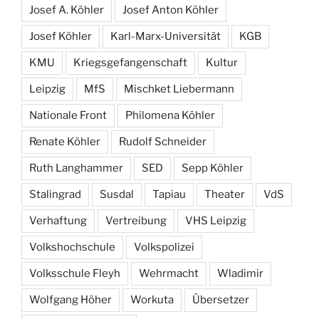
Josef A. Köhler
Josef Anton Köhler
Josef Köhler
Karl-Marx-Universität
KGB
KMU
Kriegsgefangenschaft
Kultur
Leipzig
MfS
Mischket Liebermann
Nationale Front
Philomena Köhler
Renate Köhler
Rudolf Schneider
Ruth Langhammer
SED
Sepp Köhler
Stalingrad
Susdal
Tapiau
Theater
VdS
Verhaftung
Vertreibung
VHS Leipzig
Volkshochschule
Volkspolizei
Volksschule Fleyh
Wehrmacht
Wladimir
Wolfgang Höher
Workuta
Übersetzer