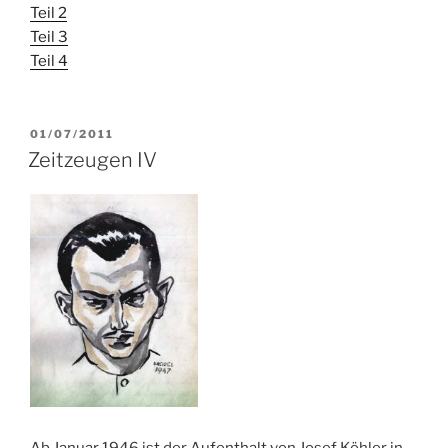
Teil 2
Teil 3
Teil 4
VERÖFFENTLICHT
01/07/2011
AM
Zeitzeugen IV