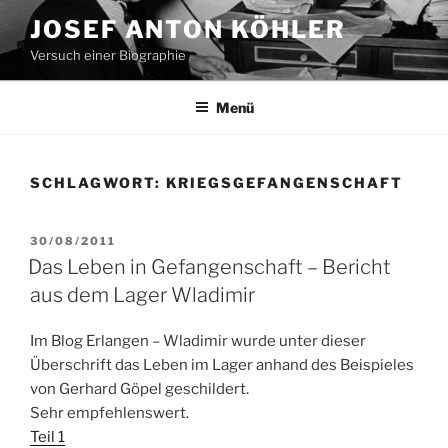
Zum
JOSEF ANTON KÖHLER
Inhalt
Versuch einer Biographie
springen
Menü
SCHLAGWORT:
KRIEGSGEFANGENSCHAFT
VERÖFFENTLICHT
30/08/2011
AM
Das Leben in Gefangenschaft – Bericht
aus dem Lager Wladimir
Im Blog Erlangen – Wladimir wurde unter dieser
Überschrift das Leben im Lager anhand des Beispieles
von Gerhard Göpel geschildert.
Sehr empfehlenswert.
Teil 1