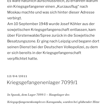
Es wäre natürlich aufschlussreich, zu erfahren warum
ein Kriegsgefangener einen „Kurzausflug“ nach
Moskau machte und was sich hinter dieser Adresse
verbirgt.
Am 10 September 1948 wurde Josef Köhler aus der
sowjetischen Kriegsgefangenschaft entlassen, kam
über Fürstenwalde/Spree zurück in die Sowjetische
Besatzungszone. Er ging nach Leipzig und begann dort
seinen Dienst bei der Deutschen Volkspolizei, zu dem
er sich bereits in der Kriegsgefangenschaft
verpflichtet hatte.
VERÖFFENTLICHT
12/04/2011
AM
Kriegsgefangenenlager 7099/1
In Spassk, dem Lager 7099/1 – Hauptlager des
Kriegsgefangenenkomplexes Karaganda, wurden bei glühender Hitze