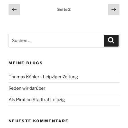
Seitennummerierung
Vorherige
Näch
Seite
2
Seite
Seit
der
Beiträge
Suchen
Suche
nach:
MEINE BLOGS
Thomas Köhler - Leipziger Zeitung
Reden wir darüber
Als Pirat im Stadtrat Leipzig
NEUESTE KOMMENTARE